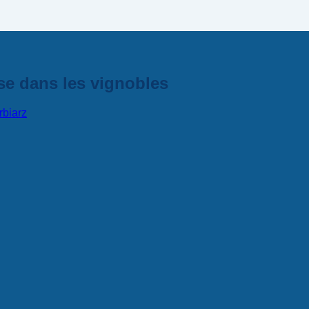
se dans les vignobles
rbiarz