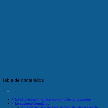
Tabla de contenidos
La sécheresse menace les vignobles en Espagne
Le système DeepDrop
Histoire d’une réussite: le raisin de table à Alicante