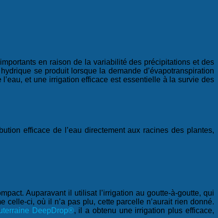
importants en raison de la variabilité des précipitations et des
t hydrique se produit lorsque la demande d’évapotranspiration
l’eau, et une irrigation efficace est essentielle à la survie des
ution efficace de l’eau directement aux racines des plantes,
act. Auparavant il utilisat l’irrigation au goutte-à-goutte, qui
 celle-ci, où il n’a pas plu, cette parcelle n’aurait rien donné.
souterraine DeepDrop®
,
il a obtenu une irrigation plus efficace,