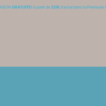
AISON
GRATUITE!
à partir de
210€
d'achat dans la Péninsule 