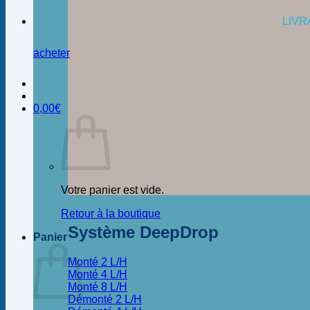
LIVR
acheter
0,00
€
Votre panier est vide.
Retour à la boutique
Système DeepDrop
Panier
Monté 2 L/H
Monté 4 L/H
Monté 8 L/H
Démonté 2 L/H