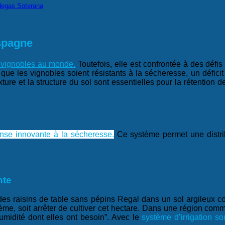
odegas Soterana
spagne
 vignobles au monde.
Toutefois, elle est confrontée à des défis 
ue les vignobles soient résistants à la sécheresse, un défici
ture et la structure du sol sont essentielles pour la rétention de 
nse innovante à la sécheresse.
Ce système permet une distrib
nte
 des raisins de table sans pépins Regal dans un sol argileux comp
tème, soit arrêter de cultiver cet hectare. Dans une région comme
humidité dont elles ont besoin”. Avec le
système d’irrigation 