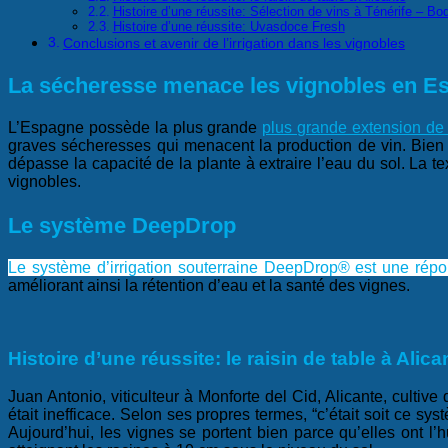
Histoire d’une réussite: Sélection de vins à Ténérife – B
Histoire d’une réussite: Uvasdoce Fresh
Conclusions et avenir de l’irrigation dans les vignobles
La sécheresse menace les vignobles en E
L’Espagne possède la plus grande
plus grande extension de
graves sécheresses qui menacent la production de vin. Bien q
dépasse la capacité de la plante à extraire l’eau du sol. La tex
vignobles.
Le système DeepDrop
Le système d’irrigation souterraine DeepDrop® est une répo
améliorant ainsi la rétention d’eau et la santé des vignes.
Histoire d’une réussite: le raisin de table à Alica
Juan Antonio, viticulteur à Monforte del Cid, Alicante, cultive
était inefficace. Selon ses propres termes, “c’était soit ce sys
Aujourd’hui, les vignes se portent bien parce qu’elles ont l’