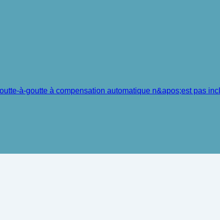
 goutte-à-goutte à compensation automatique n&apos;est pas inc