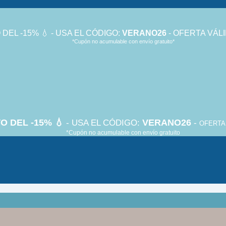
DEL -15% 💧 - USA EL CÓDIGO:
VERANO26
- OFERTA VÁLI
*Cupón no acumulable con envío gratuito*
O DEL -15% 💧
VERANO26
- USA EL CÓDIGO:
-
OFERTA 
*Cupón no acumulable con envío gratuito