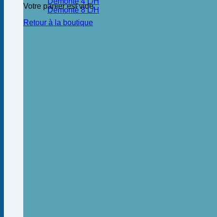
Démonté 4 L/H
Votre panier est vide.
Démonté 8 L/H
Retour à la boutique