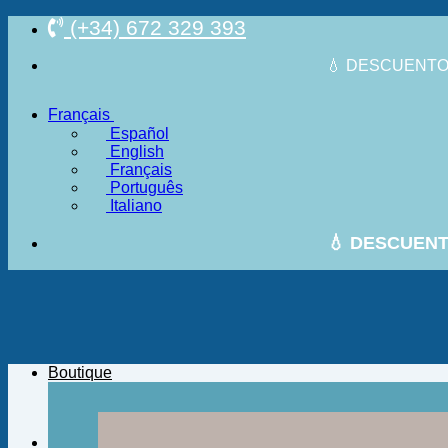
Passer
(+34) 672 329 393
au
contenu
💧 DESCUENTO 
Français
Español
English
Français
Português
Italiano
💧 DESCUENT
Boutique