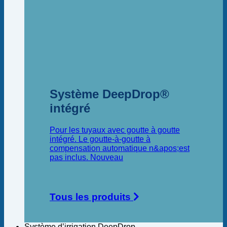
Système DeepDrop®
intégré
Pour les tuyaux avec goutte à goutte
intégré. Le goutte-à-goutte à
compensation automatique n&apos;est
pas inclus.
Tous les produits
Système d’irrigation DeepDrop