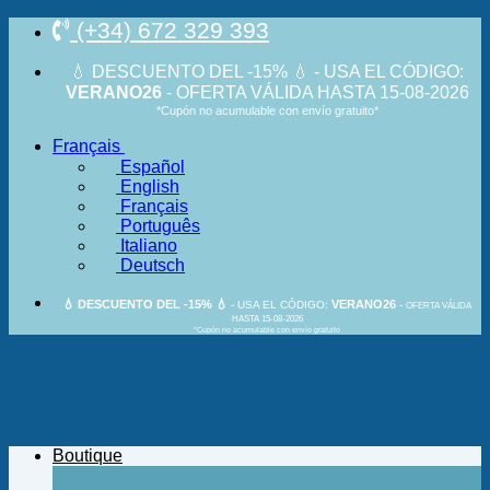
Passer
(+34) 672 329 393
au
contenu
💧 DESCUENTO DEL -15% 💧 - USA EL CÓDIGO:
VERANO26
- OFERTA VÁLIDA HASTA 15-08-2026
*Cupón no acumulable con envío gratuito*
Français
Español
English
Français
Português
Italiano
Deutsch
💧 DESCUENTO DEL -15% 💧
VERANO26
- USA EL CÓDIGO:
-
OFERTA VÁLIDA
HASTA 15-08-2026
*Cupón no acumulable con envío gratuito
Boutique