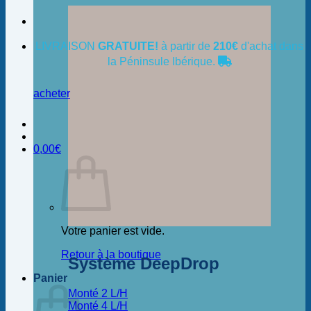
LIVRAISON
GRATUITE!
à partir de
210€
d'achat dans
la Péninsule Ibérique.
acheter
0,00
€
Votre panier est vide.
Retour à la boutique
Système DeepDrop
Panier
Monté 2 L/H
Monté 4 L/H