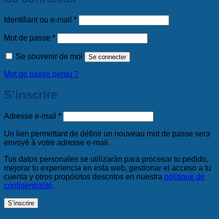
Obligatoire
Identifiant ou e-mail
*
Obligatoire
Mot de passe
*
Se souvenir de moi
Se connecter
Mot de passe perdu ?
S’inscrire
Obligatoire
Adresse e-mail
*
Un lien permettant de définir un nouveau mot de passe sera
envoyé à votre adresse e-mail.
Tus datos personales se utilizarán para procesar tu pedido,
mejorar tu experiencia en esta web, gestionar el acceso a tu
cuenta y otros propósitos descritos en nuestra
politique de
confidentialité
.
S’inscrire