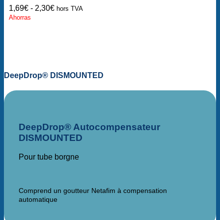
1,69
€
-
2,30
€
hors TVA
Ahorras
DeepDrop® DISMOUNTED
DeepDrop® Autocompensateur
DISMOUNTED
Pour tube borgne
Comprend un goutteur Netafim à compensation
automatique