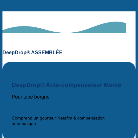
DeepDrop® ASSEMBLÉE
DeepDrop® Auto-compensateur Monté
Pour tube borgne
Comprend un goutteur Netafim à compensation
automatique