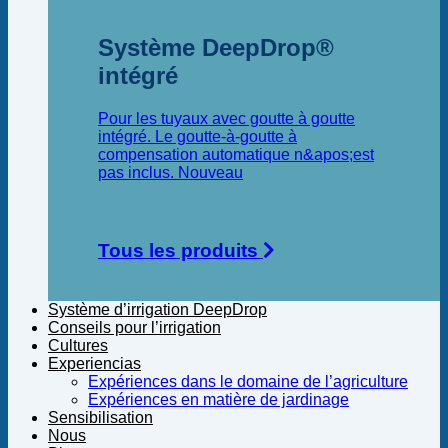
Système DeepDrop®
intégré
Pour les tuyaux avec goutte à goutte
intégré. Le goutte-à-goutte à
compensation automatique n&apos;est
pas inclus.
Tous les produits
Système d’irrigation DeepDrop
Conseils pour l’irrigation
Cultures
Experiencias
Expériences dans le domaine de l’agriculture
Expériences en matière de jardinage
Sensibilisation
Nous