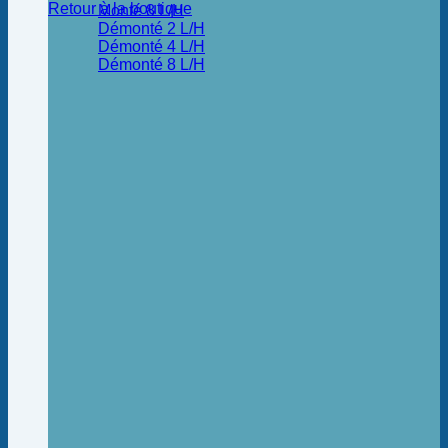
Retour à la boutique
Monté 8 L/H
Démonté 2 L/H
Démonté 4 L/H
Démonté 8 L/H