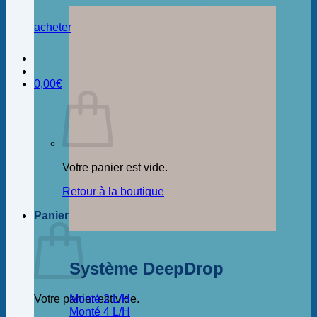
acheter
0,00
€
Votre panier est vide.
Retour à la boutique
Panier
Système DeepDrop
Monté 2 L/H
Votre panier est vide.
Monté 4 L/H