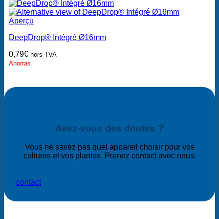
Aperçu
DeepDrop® Intégré Ø16mm
0,79
€
hors TVA
Ahorras
Avez-vous des doutes ?
Vous ne savez pas quel appareil choisir pour vos
cultures et vos plantes. Prenez contact avec nous.
contact