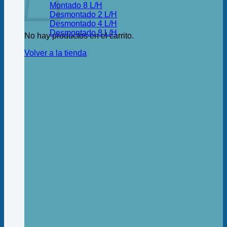
Montado 8 L/H
Desmontado 2 L/H
Desmontado 4 L/H
Desmontado 8 L/H
No hay productos en el carrito.
Volver a la tienda