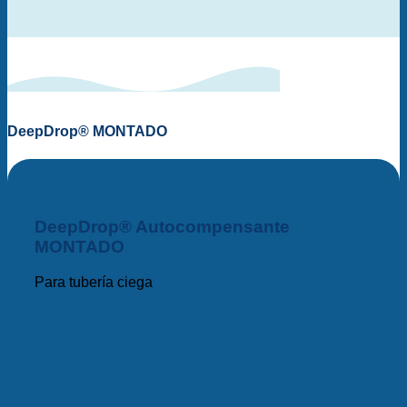
DeepDrop® MONTADO
DeepDrop® Autocompensante
MONTADO
Para tubería ciega