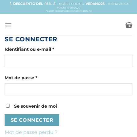
Passer
💧 DESCUENTO DEL -15% 💧
VERANO26
- USA EL CÓDIGO:
-
OFERTA VÁLIDA
HASTA 15-08-2026
au
*Cupón no acumulable con envío gratuito
contenu
SE CONNECTER
Obligatoire
Identifiant ou e-mail
*
Obligatoire
Mot de passe
*
Se souvenir de moi
SE CONNECTER
Mot de passe perdu ?