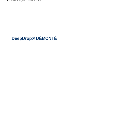
1,69
€
-
2,30
€
hors TVA
DeepDrop® DÉMONTÉ