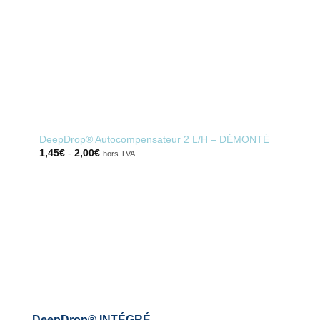
DeepDrop® Autocompensateur 2 L/H – DÉMONTÉ
Deep
1,45
€
-
2,00
€
1,45
hors TVA
DeepDrop® INTÉGRÉ