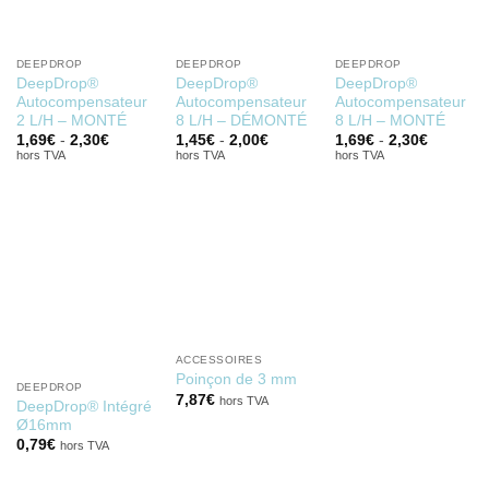
DEEPDROP
DEEPDROP
DEEPDROP
DeepDrop®
DeepDrop®
DeepDrop®
Autocompensateur
Autocompensateur
Autocompensateur
2 L/H – MONTÉ
8 L/H – DÉMONTÉ
8 L/H – MONTÉ
1,69
€
-
2,30
€
1,45
€
-
2,00
€
1,69
€
-
2,30
€
hors TVA
hors TVA
hors TVA
ACCESSOIRES
Poinçon de 3 mm
DEEPDROP
7,87
€
hors TVA
DeepDrop® Intégré
Ø16mm
0,79
€
hors TVA