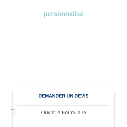
Demandez votre devis
personnalisé
Chez DeepDrop, nous nous adaptons à
vos besoins. Remplissez notre formulaire
et en moins de 24 heures, vous recevrez
un devis personnalisé, sans
engagement. Découvrez comment nous
pouvons vous aider dès aujourd’hui !
DEMANDER UN DEVIS
Ouvrir le Formulaire