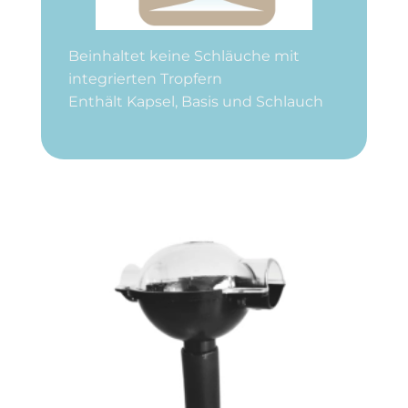
Beinhaltet keine Schläuche mit
integrierten Tropfern
Enthält Kapsel, Basis und Schlauch