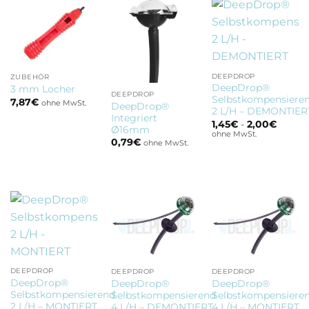
DEEPDROP
ZUBEHÖR
DeepDrop®
3 mm Locher
DEEPDROP
Selbstkompensiere
7,87
€
ohne MwSt.
DeepDrop®
2 L/H – DEMONTIER
Integriert
1,45
€
-
2,00
€
Ø16mm
ohne MwSt.
0,79
€
ohne MwSt.
DEEPDROP
DEEPDROP
DEEPDROP
DeepDrop®
DeepDrop®
DeepDrop®
Selbstkompensierend
Selbstkompensierend
Selbstkompensiere
2 L/H – MONTIERT
4 L/H – DEMONTIERT
4 L/H – MONTIERT