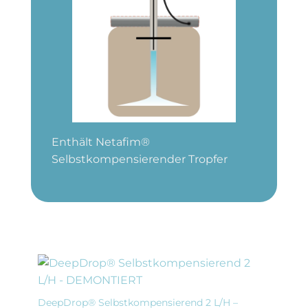
Enthält Netafim®
Selbstkompensierender Tropfer
DeepDrop® Selbstkompensierend 2 L/H –