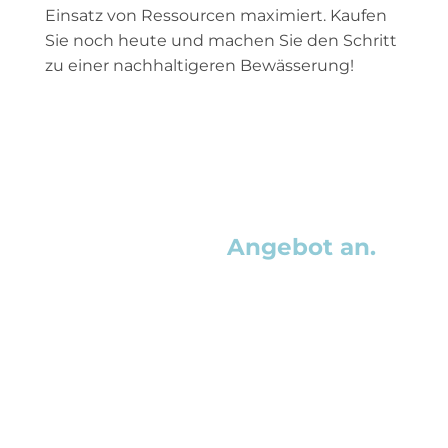
Einsatz von Ressourcen maximiert. Kaufen
Sie noch heute und machen Sie den Schritt
zu einer nachhaltigeren Bewässerung!
Fordern Sie Ihr
individuelles
Angebot an.
Füllen Sie unser Formular aus und
Sie erhalten in weniger als 24
Stunden ein individuelles und
unverbindliches Angebot. Finden Sie
heraus, wie wir Ihnen heute helfen
können!