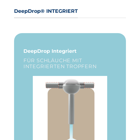
DeepDrop® INTEGRIERT
DeepDrop Integriert
FÜR SCHLÄUCHE MIT
INTEGRIERTEN TROPFERN