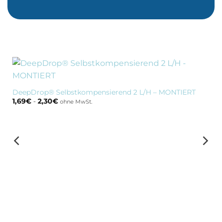
DeepDrop® Selbstkompensierend 2 L/H – MONTIERT
1,69
€
-
2,30
€
ohne MwSt.