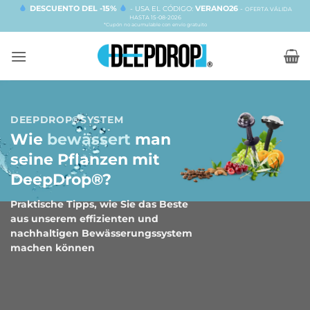
Zum
DESCUENTO DEL -15%
VERANO26
- USA EL CÓDIGO:
-
OFERTA VÁLIDA
HASTA 15-08-2026
Inhalt
*Cupón no acumulable con envío gratuito
springen
DEEPDROP®SYSTEM
Wie
bewässert
man
seine Pflanzen mit
DeepDrop®?
Praktische Tipps, wie Sie das Beste
aus unserem effizienten und
nachhaltigen Bewässerungssystem
machen können