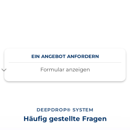
Bei DeepDrop passen wir uns Ihren Bedürfnissen
an. Füllen Sie unser Formular aus und Sie erhalten
in weniger als 24 Stunden ein individuelles,
unverbindliches Angebot. Finden Sie heraus, wie wir
Ihnen helfen können!
EIN ANGEBOT ANFORDERN
Formular anzeigen
DEEPDROP® SYSTEM
Häufig gestellte Fragen