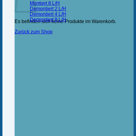
Montiert 8 L/H
Demontiert 2 L/H
Demontiert 4 L/H
Demontiert 8 L/H
Es befinden sich keine Produkte im Warenkorb.
Zurück zum Shop