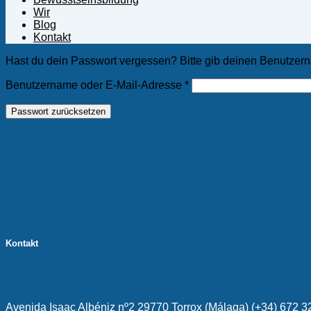
Wir
Blog
Kontakt
Hast du dein Passwort vergessen? Bitte gib deinen Benutzerna
Erforderlich
Benutzername oder E-Mail-Adresse
*
Passwort zurücksetzen
Kontakt
Avenida Isaac Albéniz nº2 29770 Torrox (Málaga) (+34) 672 