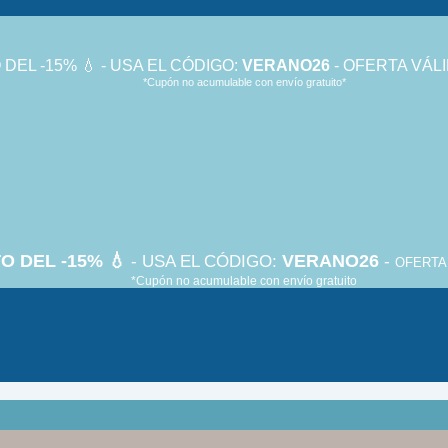
DEL -15% 💧 - USA EL CÓDIGO:
VERANO26
- OFERTA VÁLI
*Cupón no acumulable con envío gratuito*
O DEL -15% 💧
VERANO26
- USA EL CÓDIGO:
-
OFERTA 
*Cupón no acumulable con envío gratuito