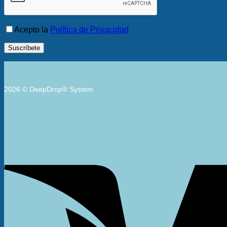
Acepto la
Política de Privacidad
2026 © DeepDrop® System