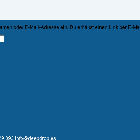
men oder E-Mail-Adresse ein. Du erhältst einen Link per E-Mail
329 393 info@deepdrop.es