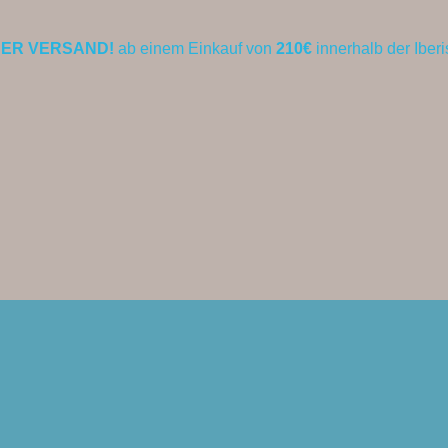
ER VERSAND!
ab einem Einkauf von
210€
innerhalb der Iber