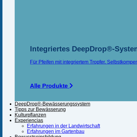
Integriertes DeepDrop®-Syste
Für Pfeifen mit integriertem Tropfer. Selbstkompe
Alle Produkte
DeepDrop®-Bewässerungssystem
Tipps zur Bewässerung
Kulturpflanzen
Experiencias
Erfahrungen in der Landwirtschaft
Erfahrungen im Gartenbau
Bewusstseinsbildung