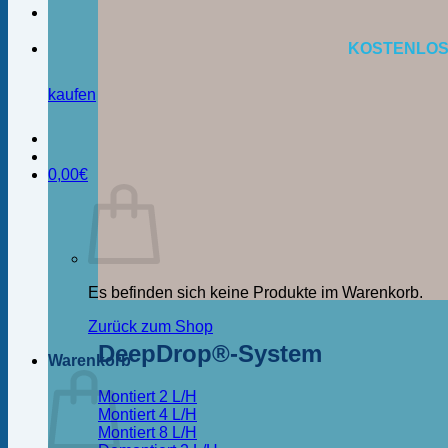
KOSTENLOS
kaufen
0,00
€
Es befinden sich keine Produkte im Warenkorb.
Zurück zum Shop
DeepDrop®-System
Warenkorb
Montiert 2 L/H
Montiert 4 L/H
Montiert 8 L/H