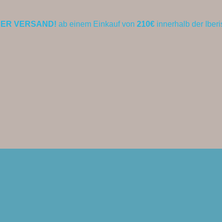
ER VERSAND!
ab einem Einkauf von
210€
innerhalb der Iber