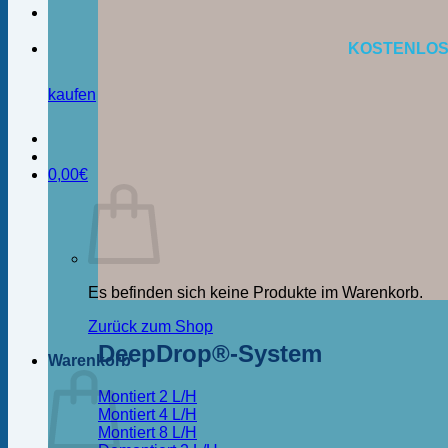
KOSTENLOS
kaufen
0,00
€
Es befinden sich keine Produkte im Warenkorb.
Zurück zum Shop
DeepDrop®-System
Warenkorb
Montiert 2 L/H
Montiert 4 L/H
Montiert 8 L/H