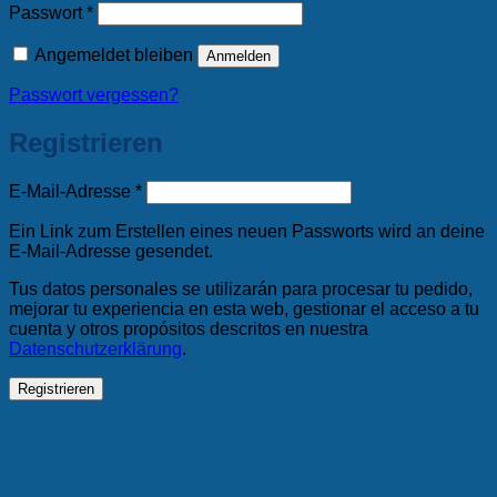
Erforderlich
Passwort
*
Angemeldet bleiben
Anmelden
Passwort vergessen?
Registrieren
Erforderlich
E-Mail-Adresse
*
Ein Link zum Erstellen eines neuen Passworts wird an deine
E-Mail-Adresse gesendet.
Tus datos personales se utilizarán para procesar tu pedido,
mejorar tu experiencia en esta web, gestionar el acceso a tu
cuenta y otros propósitos descritos en nuestra
Datenschutzerklärung
.
Registrieren