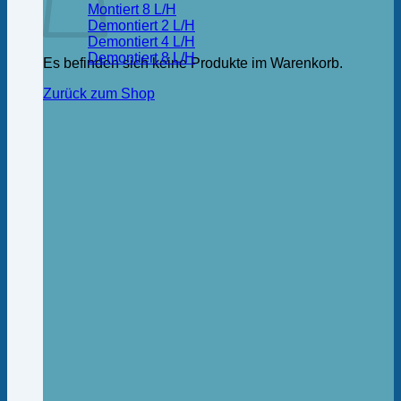
Montiert 8 L/H
Demontiert 2 L/H
Demontiert 4 L/H
Demontiert 8 L/H
Es befinden sich keine Produkte im Warenkorb.
Zurück zum Shop