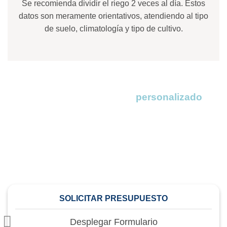
Se recomienda dividir el riego 2 veces al día. Estos
datos son meramente orientativos, atendiendo al tipo
de suelo, climatología y tipo de cultivo.
Solicita tu presupuesto
personalizado
En DeepDrop nos adaptamos a tus necesidades.
Completa nuestro formulario y en menos de 24 horas
recibirás un presupuesto a medida, sin compromiso.
¡Descubre cómo podemos ayudarte hoy mismo!
SOLICITAR PRESUPUESTO
Desplegar Formulario