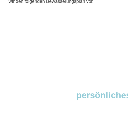
wir den folgenden Bewässerungsplan vor.
Fordern Sie Ihr
persönliche
Bei DeepDrop passen wir uns Ihren Bedürfnisse
Formular aus und Sie erhalten in weniger a
individuelles, unverbindliches Angebot. Finden