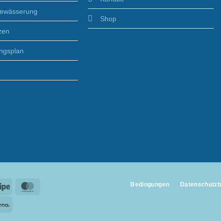
Bewässerung
Shop
zen
ngsplan
Bedingungen
Datenschutz
Stripe
MasterCard
Klarna