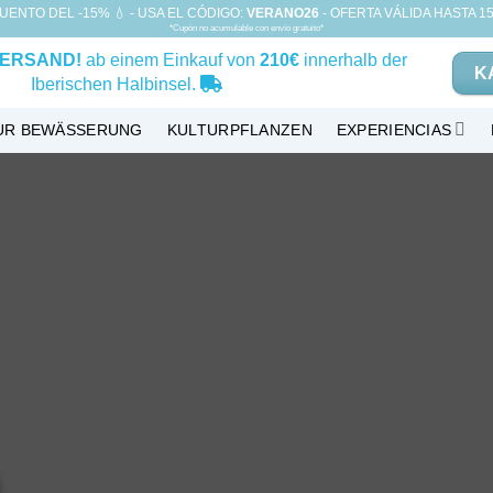
UENTO DEL -15% 💧 - USA EL CÓDIGO:
VERANO26
- OFERTA VÁLIDA HASTA 15
*Cupón no acumulable con envío gratuito*
ERSAND!
ab einem Einkauf von
210€
innerhalb der
K
Iberischen Halbinsel.
ZUR BEWÄSSERUNG
KULTURPFLANZEN
EXPERIENCIAS