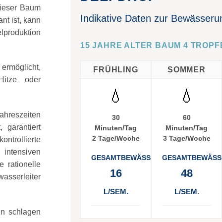
dieser Baum
Indikative Daten zur Bewässeru
nt ist, kann
produktion
15 JAHRE ALTER BAUM 4 TROPFE
 ermöglicht,
FRÜHLING
SOMMER
itze oder
💧
💧
ahreszeiten
30
60
 garantiert
Minuten/Tag
Minuten/Tag
2 Tage/Woche
3 Tage/Woche
ntrollierte
intensiven
GESAMTBEWÄSSERUNG
GESAMTBEWÄSS
 rationelle
16
48
asserleiter
L/SEM.
L/SEM.
en schlagen