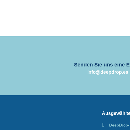
Ihnen helfen können!
Senden Sie uns eine E
info@deepdrop.es
Ausgewählt
DeepDrop-