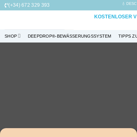
Zum
💧 DESC
(+34) 672 329 393
Inhalt
KOSTENLOSER V
springen
SHOP
DEEPDROP®-BEWÄSSERUNGSSYSTEM
TIPPS 