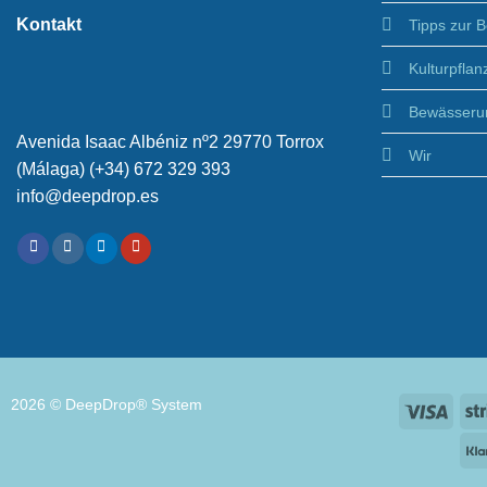
Kontakt
Tipps zur 
Kulturpflan
Bewässeru
Avenida Isaac Albéniz nº2 29770 Torrox
Wir
(Málaga) (+34) 672 329 393
info@deepdrop.es
2026 © DeepDrop® System
Visa