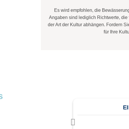
Es wird empfohlen, die Bewässerung 
Angaben sind lediglich Richtwerte, die
der Art der Kultur abhängen. Fordern S
für Ihre Kult
s
Angebot an
E
n an. Füllen Sie unser
ls 24 Stunden ein
 Sie heraus, wie wir