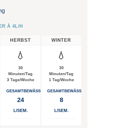
ng
R À 4L/H
HERBST
WINTER
💧
💧
30
30
Minuten/Tag
Minuten/Tag
3 Tage/Woche
1 Tag/Woche
ERUNG
GESAMTBEWÄSSERUNG
GESAMTBEWÄSSERUNG
24
8
L/SEM.
L/SEM.