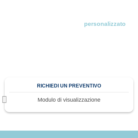
Richiedi il tuo preventivo
personalizzato
Noi di DeepDrop ci adattiamo alle tue esigenze. Compila il
nostro modulo e in meno di 24 ore riceverai un preventivo
personalizzato e senza impegno. Scopri come possiamo
aiutarti oggi stesso!
RICHIEDI UN PREVENTIVO
Modulo di visualizzazione