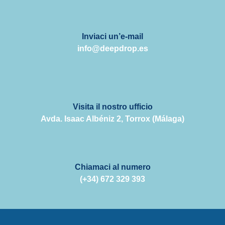
Inviaci un’e-mail
info@deepdrop.es
Visita il nostro ufficio
Avda. Isaac Albéniz 2, Torrox (Málaga)
Chiamaci al numero
(+34) 672 329 393