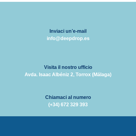
Inviaci un’e-mail
info@deepdrop.es
Visita il nostro ufficio
Avda. Isaac Albéniz 2, Torrox (Málaga)
Chiamaci al numero
(+34) 672 329 393