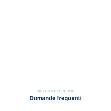
dispositivi da 2L/H.
GOCCIOLATORE DA 8 L/H
BASE BLU
Arboreo.
Terreni sabbiosi con capacità di
assorbimento dell’acqua.
Acqua dura.
Tempi di
irrigazione molto brevi.
SISTEMA DEEPDROP
Domande frequenti