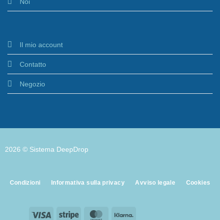
Noi
Il mio account
Contatto
Negozio
2026 © Sistema DeepDrop
Condizioni
Informativa sulla privacy
Avviso legale
Cookies
Visa
Stripe
MasterCard
Klarna