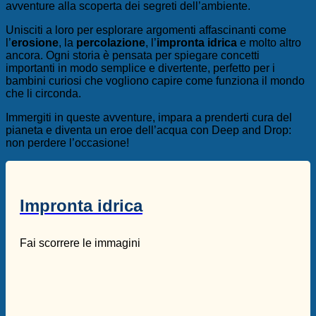
avventure alla scoperta dei segreti dell’ambiente.
Unisciti a loro per esplorare argomenti affascinanti come
l’
erosione
, la
percolazione
, l’
impronta idrica
e molto altro
ancora. Ogni storia è pensata per spiegare concetti
importanti in modo semplice e divertente, perfetto per i
bambini curiosi che vogliono capire come funziona il mondo
che li circonda.
Immergiti in queste avventure, impara a prenderti cura del
pianeta e diventa un eroe dell’acqua con Deep and Drop:
non perdere l’occasione!
Impronta idrica
Fai scorrere le immagini