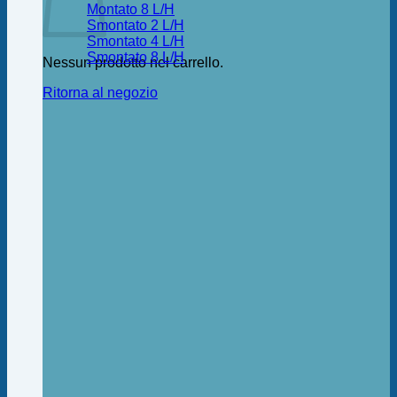
Montato 8 L/H
Smontato 2 L/H
Smontato 4 L/H
Smontato 8 L/H
Nessun prodotto nel carrello.
Ritorna al negozio