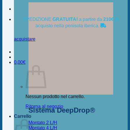
SPEDIZIONE
GRATUITA!
a partire da
210€
di
acquisto nella penisola iberica.
acquistare
0,00
€
Nessun prodotto nel carrello.
Ritorna al negozio
Sistema DeepDrop®
Carrello
Montato 2 L/H
Montato 4 L/H