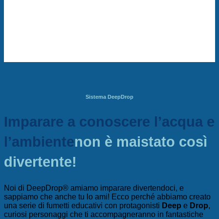
Sistema DeepDrop
Imparare a conoscere l’acqua e
l’ambiente
non è mai
stato così
divertente!
Noi di DeepDrop® amiamo imparare divertendoci, e
sappiamo che anche tu lo ami! Ecco perché abbiamo creato
una serie di fumetti educativi con protagonisti
Deep
e
Drop
,
curiosi personaggi che ti accompagneranno in fantastiche