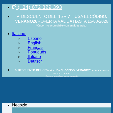
Salta
(+34) 672 329 393
ai
contenuti
💧 DESCUENTO DEL -15% 💧 - USA EL CÓDIGO:
VERANO26
- OFERTA VÁLIDA HASTA 15-08-2026
*Cupón no acumulable con envío gratuito*
Italiano
Español
English
Français
Português
Italiano
Deutsch
💧 DESCUENTO DEL -15% 💧
VERANO26
- USA EL CÓDIGO:
-
OFERTA VÁLIDA
HASTA 15-08-2026
*Cupón no acumulable con envío gratuito
Negozio