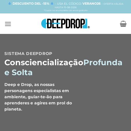
Skip
DESCUENTO DEL -15%
VERANO26
- USA EL CÓDIGO:
-
OFERTA VÁLIDA
HASTA 15-08-2026
to
*Cupón no acumulable con envío gratuito
content
SISTEMA DEEPDROP
Consciencialização
Profunda
e Solta
Deep e Drop, as nossas
personagens especialistas em
ambiente, guiar-te-ão para
aprenderes e agires em prol do
planeta.