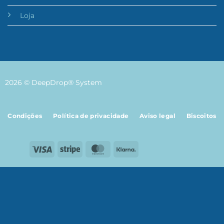
Loja
2026 © DeepDrop® System
Condições
Política de privacidade
Aviso legal
Biscoitos
Visa
Stripe
MasterCard
Klarna