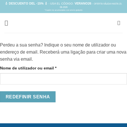
Skip
💧 DESCUENTO DEL -15% 💧
VERANO26
- USA EL CÓDIGO:
-
OFERTA VÁLIDA HASTA 15-
08-2026
to
*Cupón no acumulable con envío gratuito
content
Perdeu a sua senha? Indique o seu nome de utilizador ou
endereço de email. Receberá uma ligação para criar uma nova
senha via email.
Obrigatório
Nome de utilizador ou email
*
REDEFINIR SENHA