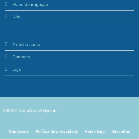
Plano de irrigação
Nós
A minha conta
Contacto
Loja
2026 © DeepDrop® System
Condições
Política de privacidade
Aviso legal
Biscoitos