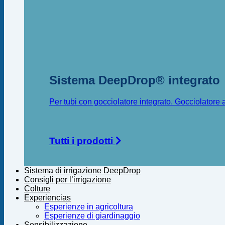
Sistema DeepDrop® integrato
Per tubi con gocciolatore integrato. Gocciolator
Tutti i prodotti
Sistema di irrigazione DeepDrop
Consigli per l’irrigazione
Colture
Experiencias
Esperienze in agricoltura
Esperienze di giardinaggio
Sensibilizzazione