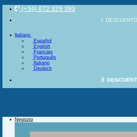
Salta
(+34) 672 329 393
ai
contenuti
💧 DESCUENTO 
Italiano
Español
English
Français
Português
Italiano
Deutsch
💧 DESCUENT
Negozio