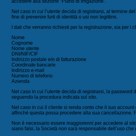
accedere alla sezione “Piano di irrigazione”.
Nel caso in cui l’utente decida di registrarsi, al termine d
fine di prevenire furti di identità o usi non legittimi.
I dati che verranno richiesti per la registrazione, sia per i c
Nome
Cognome
Nome utente
DNI/NIF/CIF
Indirizzo postale e/o di fatturazione
Coordinate bancarie
Indirizzo e-mail
Numero di telefono
Azienda
Nel caso in cui l’utente decida di registrarsi, la password
seguendo la procedura indicata sul sito.
Nel caso in cui il cliente si renda conto che il suo accoun
affinché questa possa procedere alla sua cancellazione. F
Non è necessario essere maggiorenni per accedere al sito e
siano falsi, la Società non sarà responsabile dell’uso che n