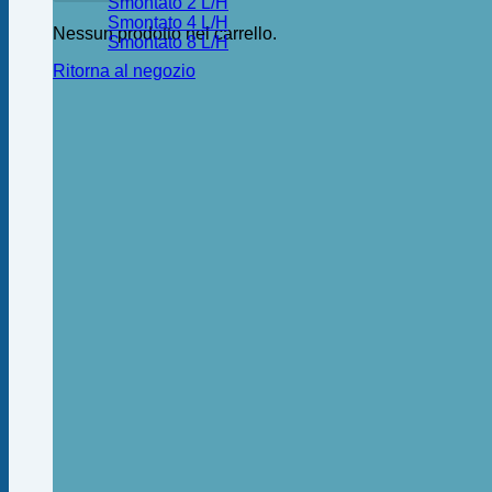
Smontato 2 L/H
Smontato 4 L/H
Nessun prodotto nel carrello.
Smontato 8 L/H
Ritorna al negozio