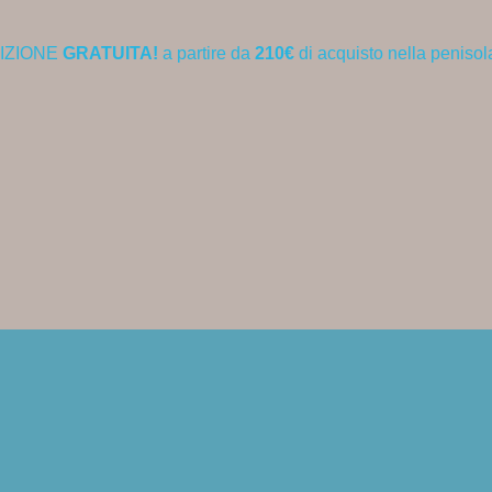
IZIONE
GRATUITA!
a partire da
210€
di acquisto nella penisol