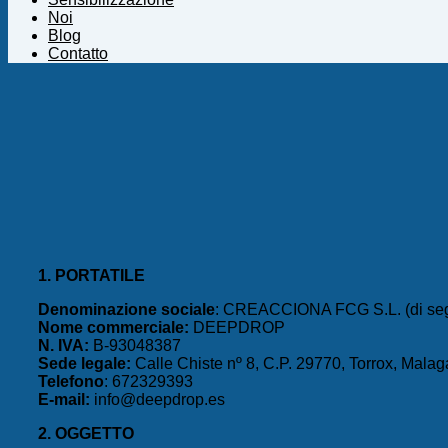
Noi
Blog
Contatto
1. PORTATILE
Denominazione sociale
: CREACCIONA FCG S.L. (di segu
Nome commerciale:
DEEPDROP
N. IVA:
B-93048387
Sede legale:
Calle Chiste nº 8, C.P. 29770, Torrox, Malag
Telefono
: 672329393
E-mail:
info@deepdrop.es
2. OGGETTO