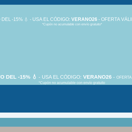
DEL -15% 💧 - USA EL CÓDIGO:
VERANO26
- OFERTA VÁLI
*Cupón no acumulable con envío gratuito*
O DEL -15% 💧
VERANO26
- USA EL CÓDIGO:
-
OFERTA 
*Cupón no acumulable con envío gratuito