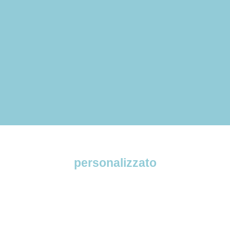
Grenada
Malaga
Isole Baleari
Richiedi il tuo preventivo
personalizzato
Noi di DeepDrop ci adattiamo alle tue esigenze.
Compila il nostro modulo e in meno di 24 ore
riceverai un preventivo personalizzato e senza