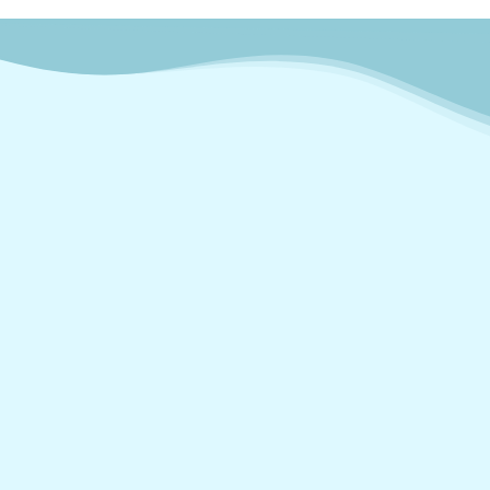
Servizio clienti
(+34) 672 329 393
E-mail
info@deepdrop.es
Orario
Dal lunedì al venerdì dalle 09:00 alle 15:00