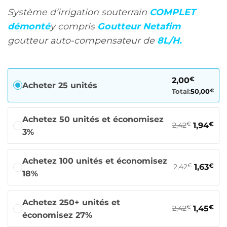
Système d’irrigation souterrain
COMPLET
démonté
y compris
Goutteur Netafim
goutteur auto-compensateur de
8L/H.
€
2,00
Acheter 25 unités
Total:
50,00
€
Achetez 50 unités et économisez
€
2,42
€
1,94
3%
Achetez 100 unités et économisez
€
2,42
€
1,63
18%
Achetez 250+ unités et
€
2,42
€
1,45
économisez 27%