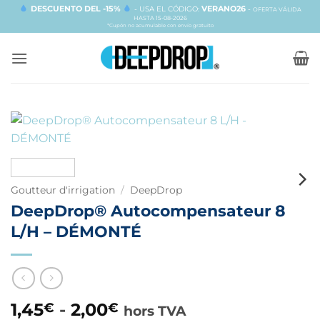
Passer
DESCUENTO DEL -15%
VERANO26
- USA EL CÓDIGO:
-
OFERTA VÁLIDA
HASTA 15-08-2026
au
*Cupón no acumulable con envío gratuito
contenu
Goutteur d'irrigation
/
DeepDrop
DeepDrop® Autocompensateur 8
L/H – DÉMONTÉ
1,45
-
2,00
€
€
hors TVA