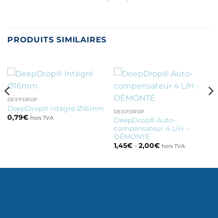
PRODUITS SIMILAIRES
DEEPDROP
DeepDrop® Intégré Ø16mm
DEEPDROP
0,79
€
hors TVA
DeepDrop® Auto-
compensateur 4 L/H –
DÉMONTÉ
1,45
€
-
2,00
€
hors TVA