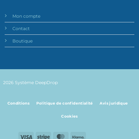
Mon compte
Contact
Boutique
2026 Système DeepDrop
Conditions
Politique de confidentialité
Avis juridique
Cookies
Visa
Stripe
MasterCard
Klarna