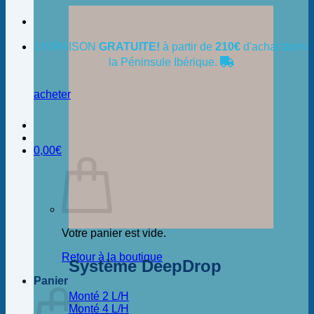
LIVRAISON
GRATUITE!
à partir de
210€
d'achat dans
la Péninsule Ibérique.
acheter
0,00
€
Votre panier est vide.
Retour à la boutique
Système DeepDrop
Panier
Monté 2 L/H
Monté 4 L/H