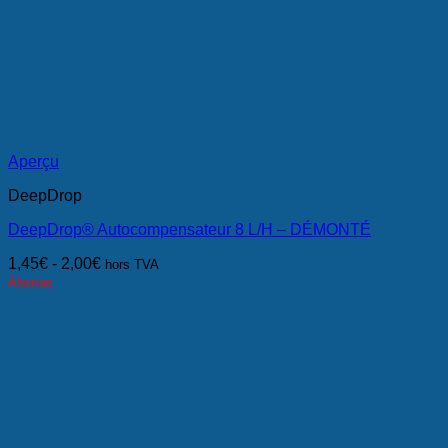
Aperçu
DeepDrop
DeepDrop® Autocompensateur 8 L/H – DÉMONTÉ
1,45
€
-
2,00
€
hors TVA
Ahorras