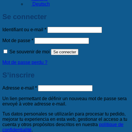
Deutsch
Se connecter
Obligatoire
Identifiant ou e-mail
*
Obligatoire
Mot de passe
*
Se souvenir de moi
Se connecter
Mot de passe perdu ?
S’inscrire
Obligatoire
Adresse e-mail
*
Un lien permettant de définir un nouveau mot de passe sera
envoyé à votre adresse e-mail.
Tus datos personales se utilizarán para procesar tu pedido,
mejorar tu experiencia en esta web, gestionar el acceso a tu
cuenta y otros propósitos descritos en nuestra
politique de
confidentialité
.