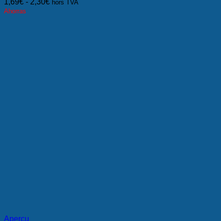
1,69
€
-
2,30
€
hors TVA
Ahorras
Aperçu