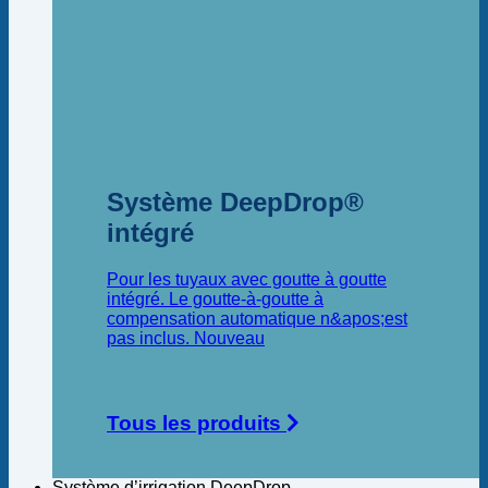
Système DeepDrop®
intégré
Pour les tuyaux avec goutte à goutte
intégré. Le goutte-à-goutte à
compensation automatique n&apos;est
pas inclus.
Tous les produits
Système d’irrigation DeepDrop