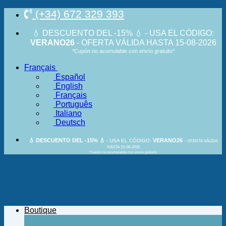
Passer
(+34) 672 329 393
au
contenu
💧 DESCUENTO DEL -15% 💧 - USA EL CÓDIGO:
VERANO26
- OFERTA VÁLIDA HASTA 15-08-2026
*Cupón no acumulable con envío gratuito*
Français
Español
English
Français
Português
Italiano
Deutsch
💧 DESCUENTO DEL -15% 💧
VERANO26
- USA EL CÓDIGO:
-
OFERTA VÁLIDA
HASTA 15-08-2026
*Cupón no acumulable con envío gratuito
Boutique