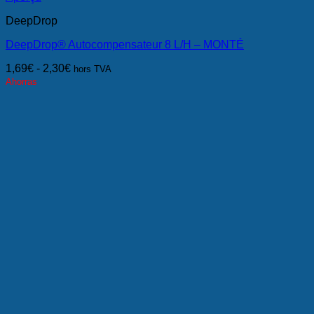
DeepDrop
DeepDrop® Autocompensateur 8 L/H – MONTÉ
1,69
€
-
2,30
€
hors TVA
Ahorras