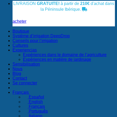
LIVRAISON
GRATUITE!
à partir de
210€
d'achat dans
la Péninsule Ibérique.
acheter
Boutique
Système d’irrigation DeepDrop
Conseils pour l’irrigation
Cultures
Experiencias
Expériences dans le domaine de l’agriculture
Expériences en matière de jardinage
Sensibilisation
Nous
Blog
Contact
Se connecter
Français
Español
English
Français
Português
Italiano