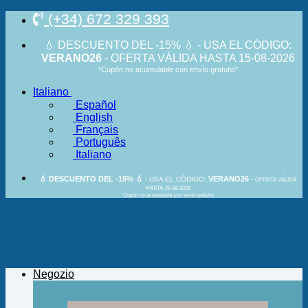
Salta
(+34) 672 329 393
ai
contenuti
💧 DESCUENTO DEL -15% 💧 - USA EL CÓDIGO:
VERANO26
- OFERTA VÁLIDA HASTA 15-08-2026
*Cupón no acumulable con envío gratuito*
Italiano
Español
English
Français
Português
Italiano
💧 DESCUENTO DEL -15% 💧
VERANO26
- USA EL CÓDIGO:
-
OFERTA VÁLIDA
HASTA 15-08-2026
*Cupón no acumulable con envío gratuito
Negozio