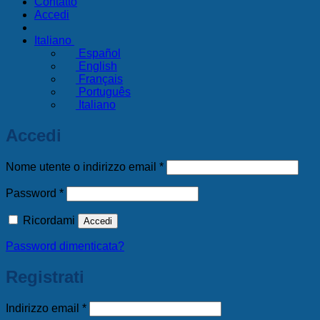
Contatto
Accedi
Italiano
Español
English
Français
Português
Italiano
Accedi
Richiesto
Nome utente o indirizzo email
*
Richiesto
Password
*
Ricordami
Accedi
Password dimenticata?
Registrati
Richiesto
Indirizzo email
*