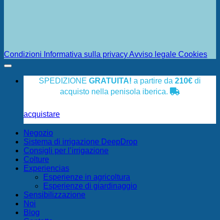
Condizioni
Informativa sulla privacy
Avviso legale
Cookies
SPEDIZIONE
GRATUITA!
a partire da
210€
di
acquisto nella penisola iberica.
acquistare
Negozio
Sistema di irrigazione DeepDrop
Consigli per l’irrigazione
Colture
Experiencias
Esperienze in agricoltura
Esperienze di giardinaggio
Sensibilizzazione
Noi
Blog