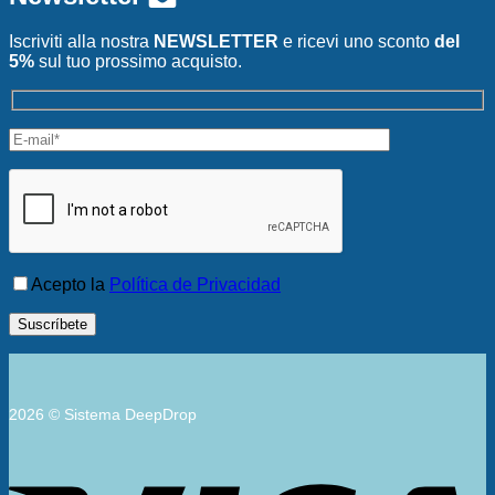
Iscriviti alla nostra
NEWSLETTER
e ricevi uno sconto
del
5%
sul tuo prossimo acquisto.
Acepto la
Política de Privacidad
2026 © Sistema DeepDrop
V