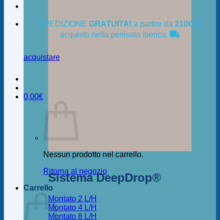
SPEDIZIONE
GRATUITA!
a partire da
210€
di
acquisto nella penisola iberica.
acquistare
0,00
€
Nessun prodotto nel carrello.
Ritorna al negozio
Sistema DeepDrop®
Carrello
Montato 2 L/H
Montato 4 L/H
Montato 8 L/H