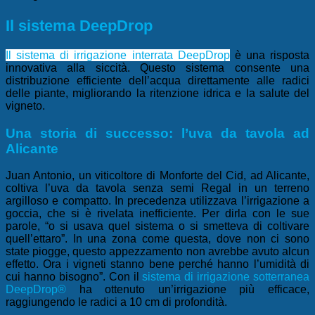
Il sistema DeepDrop
Il sistema di irrigazione interrata DeepDrop
è una risposta
innovativa alla siccità. Questo sistema consente una
distribuzione efficiente dell’acqua direttamente alle radici
delle piante, migliorando la ritenzione idrica e la salute del
vigneto.
Una storia di successo: l’uva da tavola ad
Alicante
Juan Antonio, un viticoltore di Monforte del Cid, ad Alicante,
coltiva l’uva da tavola senza semi Regal in un terreno
argilloso e compatto. In precedenza utilizzava l’irrigazione a
goccia, che si è rivelata inefficiente. Per dirla con le sue
parole, “o si usava quel sistema o si smetteva di coltivare
quell’ettaro”. In una zona come questa, dove non ci sono
state piogge, questo appezzamento non avrebbe avuto alcun
effetto. Ora i vigneti stanno bene perché hanno l’umidità di
cui hanno bisogno”. Con il
sistema di irrigazione sotterranea
DeepDrop®
ha ottenuto un’irrigazione più efficace,
raggiungendo le radici a 10 cm di profondità.