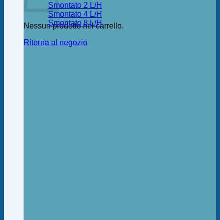
Smontato 2 L/H
Smontato 4 L/H
Smontato 8 L/H
Nessun prodotto nel carrello.
Ritorna al negozio