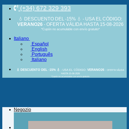
Salta
(+34) 672 329 393
ai
contenuti
💧 DESCUENTO DEL -15% 💧 - USA EL CÓDIGO:
VERANO26
- OFERTA VÁLIDA HASTA 15-08-2026
*Cupón no acumulable con envío gratuito*
Italiano
Español
English
Português
Italiano
💧 DESCUENTO DEL -15% 💧
VERANO26
- USA EL CÓDIGO:
-
OFERTA VÁLIDA
HASTA 15-08-2026
*Cupón no acumulable con envío gratuito
Negozio