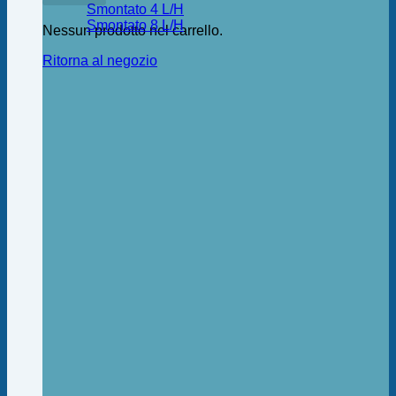
Smontato 4 L/H
Smontato 8 L/H
Nessun prodotto nel carrello.
Ritorna al negozio