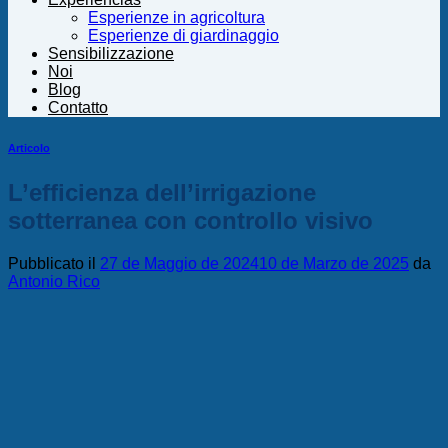
Esperienze in agricoltura
Esperienze di giardinaggio
Sensibilizzazione
Noi
Blog
Contatto
Articolo
L’efficienza dell’irrigazione
sotterranea con controllo visivo
Pubblicato il
27 de Maggio de 2024
10 de Marzo de 2025
da
Antonio Rico