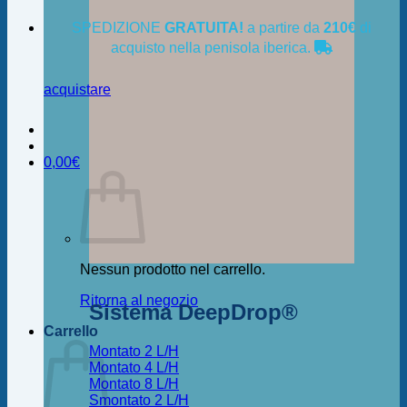
SPEDIZIONE
GRATUITA!
a partire da
210€
di
acquisto nella penisola iberica.
acquistare
0,00
€
Nessun prodotto nel carrello.
Ritorna al negozio
Sistema DeepDrop®
Carrello
Montato 2 L/H
Montato 4 L/H
Montato 8 L/H
Smontato 2 L/H