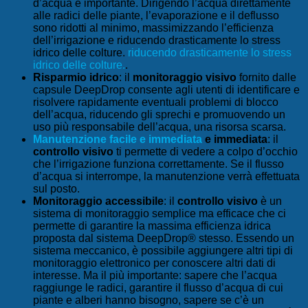
d’acqua è importante. Dirigendo l’acqua direttamente
alle radici delle piante, l’evaporazione e il deflusso
sono ridotti al minimo, massimizzando l’efficienza
dell’irrigazione e riducendo drasticamente lo stress
idrico delle colture.
riducendo drasticamente lo stress
idrico delle colture.
.
Risparmio idrico
: il
monitoraggio visivo
fornito dalle
capsule DeepDrop consente agli utenti di identificare e
risolvere rapidamente eventuali problemi di blocco
dell’acqua, riducendo gli sprechi e promuovendo un
uso più responsabile dell’acqua, una risorsa scarsa.
Manutenzione facile e immediata
e immediata
: il
controllo visivo
ti permette di vedere a colpo d’occhio
che l’irrigazione funziona correttamente. Se il flusso
d’acqua si interrompe, la manutenzione verrà effettuata
sul posto.
Monitoraggio accessibile
: il
controllo visivo
è un
sistema di monitoraggio semplice ma efficace che ci
permette di garantire la massima efficienza idrica
proposta dal sistema DeepDrop® stesso. Essendo un
sistema meccanico, è possibile aggiungere altri tipi di
monitoraggio elettronico per conoscere altri dati di
interesse. Ma il più importante: sapere che l’acqua
raggiunge le radici, garantire il flusso d’acqua di cui
piante e alberi hanno bisogno, sapere se c’è un