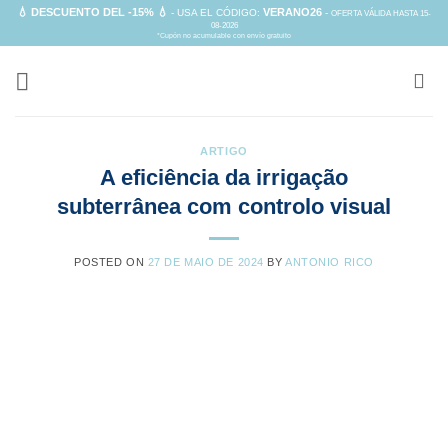
Skip
💧 DESCUENTO DEL -15% 💧
VERANO26
- USA EL CÓDIGO:
-
OFERTA VÁLIDA HASTA 15-
08-2026
to
*Cupón no acumulable con envío gratuito
content
ARTIGO
A eficiência da irrigação
subterrânea com controlo visual
POSTED ON
27 DE MAIO DE 2024
BY
ANTONIO RICO