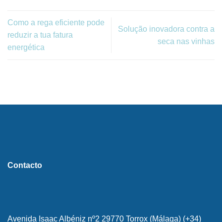
Como a rega eficiente pode
Solução inovadora contra a
reduzir a tua fatura
seca nas vinhas
energética
Contacto
Avenida Isaac Albéniz nº2 29770 Torrox (Málaga) (+34)