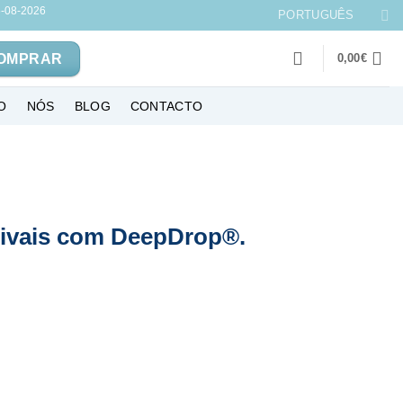
-08-2026
PORTUGUÊS
OMPRAR
0,00
€
O
NÓS
BLOG
CONTACTO
livais com DeepDrop®.