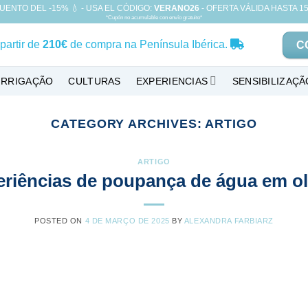
UENTO DEL -15% 💧 - USA EL CÓDIGO:
VERANO26
- OFERTA VÁLIDA HASTA 15
*Cupón no acumulable con envío gratuito*
partir de
210€
de compra na Península Ibérica.
C
 IRRIGAÇÃO
CULTURAS
EXPERIENCIAS
SENSIBILIZAÇÃ
CATEGORY ARCHIVES:
ARTIGO
ARTIGO
eriências de poupança de água em o
POSTED ON
4 DE MARÇO DE 2025
BY
ALEXANDRA FARBIARZ