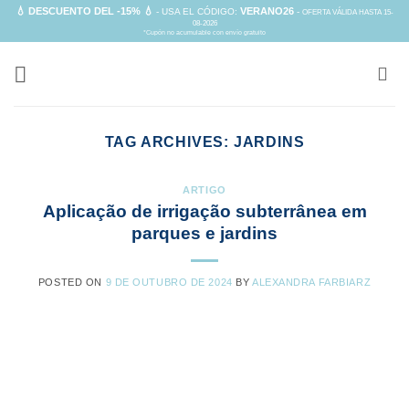
Skip
💧 DESCUENTO DEL -15% 💧
VERANO26
- USA EL CÓDIGO:
-
OFERTA VÁLIDA HASTA 15-
08-2026
to
*Cupón no acumulable con envío gratuito
content
TAG ARCHIVES:
JARDINS
ARTIGO
Aplicação de irrigação subterrânea em
parques e jardins
POSTED ON
9 DE OUTUBRO DE 2024
BY
ALEXANDRA FARBIARZ