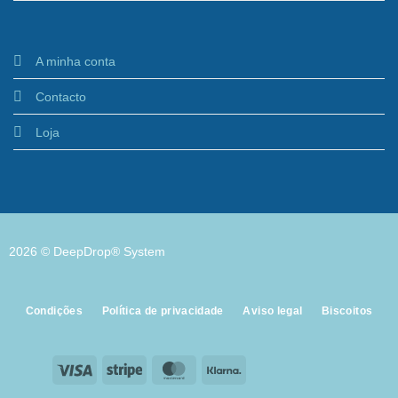
A minha conta
Contacto
Loja
2026 © DeepDrop® System
Condições
Política de privacidade
Aviso legal
Biscoitos
Visa
Stripe
MasterCard
Klarna