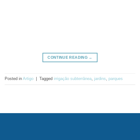
CONTINUE READING
→
Posted in
Artigo
|
Tagged
irrigação subterrânea
,
jardins
,
parques