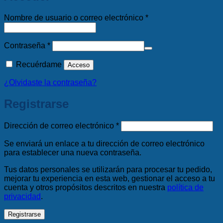
Obligatorio
Nombre de usuario o correo electrónico
*
Obligatorio
Contraseña
*
Recuérdame
Acceso
¿Olvidaste la contraseña?
Registrarse
Obligatorio
Dirección de correo electrónico
*
Se enviará un enlace a tu dirección de correo electrónico
para establecer una nueva contraseña.
Tus datos personales se utilizarán para procesar tu pedido,
mejorar tu experiencia en esta web, gestionar el acceso a tu
cuenta y otros propósitos descritos en nuestra
política de
privacidad
.
Registrarse