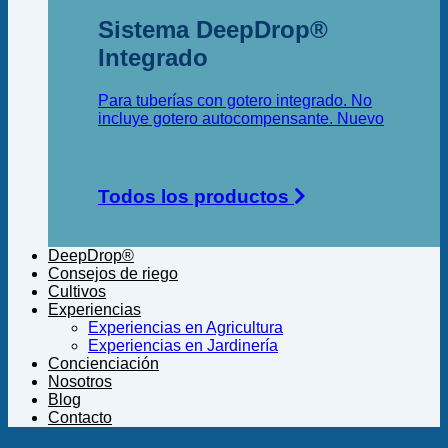
Sistema DeepDrop®
Integrado
Para tuberías con gotero integrado. No
incluye gotero autocompensante.
Todos los productos
DeepDrop®
Consejos de riego
Cultivos
Experiencias
Experiencias en Agricultura
Experiencias en Jardinería
Concienciación
Nosotros
Blog
Contacto