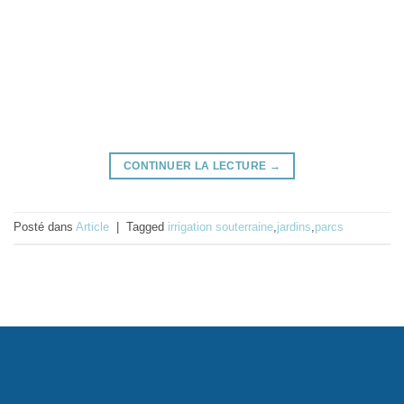
CONTINUER LA LECTURE
→
Posté dans
Article
|
Tagged
irrigation souterraine
,
jardins
,
parcs