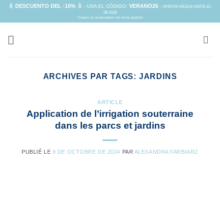
Passer
💧 DESCUENTO DEL -15% 💧
VERANO26
- USA EL CÓDIGO:
-
OFERTA VÁLIDA HASTA 15-
08-2026
au
*Cupón no acumulable con envío gratuito
contenu
ARCHIVES PAR TAGS:
JARDINS
ARTICLE
Application de l’irrigation souterraine
dans les parcs et jardins
PUBLIÉ LE
9 DE OCTOBRE DE 2024
PAR
ALEXANDRA FARBIARZ