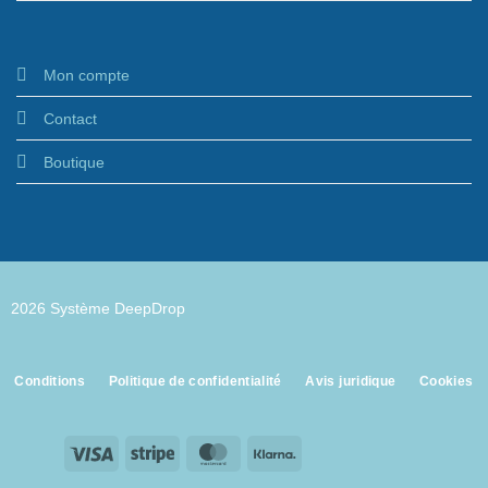
Mon compte
Contact
Boutique
2026 Système DeepDrop
Conditions
Politique de confidentialité
Avis juridique
Cookies
Visa
Stripe
MasterCard
Klarna