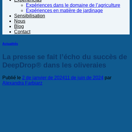
Expériences dans le domaine de l’agriculture
Expériences en matière de jardinage
Sensibilisation
Nous
Blog
Contact
Actualités
La presse se fait l’écho du succès de
DeepDrop® dans les oliveraies
Publié le
2 de janvier de 2024
11 de juin de 2024
par
Alexandra Farbiarz