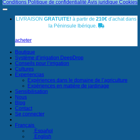
Conditions
Politique de confidentialité
Avis juridique
Cookies
LIVRAISON
GRATUITE!
à partir de
210€
d'achat dans
la Péninsule Ibérique.
acheter
Boutique
Système d’irrigation DeepDrop
Conseils pour l’irrigation
Cultures
Experiencias
Expériences dans le domaine de l’agriculture
Expériences en matière de jardinage
Sensibilisation
Nous
Blog
Contact
Se connecter
Français
Español
English