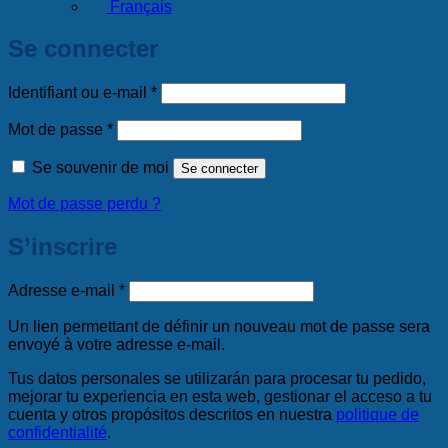
Français
Se connecter
Obligatoire
Identifiant ou e-mail
*
Obligatoire
Mot de passe
*
Se souvenir de moi
Se connecter
Mot de passe perdu ?
S’inscrire
Obligatoire
Adresse e-mail
*
Un lien permettant de définir un nouveau mot de passe sera
envoyé à votre adresse e-mail.
Tus datos personales se utilizarán para procesar tu pedido,
mejorar tu experiencia en esta web, gestionar el acceso a tu
cuenta y otros propósitos descritos en nuestra
politique de
confidentialité
.