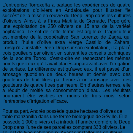
L’entreprise Torroxeña a partagé les expériences de quatre
exploitations d’oliviers en Andalousie pour illustrer “le
succès” de la mise en œuvre du Deep Drop dans les cultures
d’oliviers. Ainsi, à la Finca Martilla de Grenade, Pepe gère
une exploitation de 250 oliviers de 15 ans de la variété
hojiblanca. Le sol de cette ferme est argileux. L’agriculteur
est membre de la coopérative San Lorenzo de Zagra, qui
produit l’huile d’olive extra vierge Castillo de Zahara.
Lorsqu’il a installé Deep Drop sur son exploitation, il a placé
trois goutteurs par olivier, en suivant les conseils techniques
de la société Torrox, c’est-à-dire en respectant les mêmes
points que ceux qu’il avait placés auparavant avec l’irrigation
de surface. La différence est qu’avec eux, il est passé d’un
arrosage quotidien de deux heures et demie avec des
goutteurs de huit litres par heure à un arrosage avec des
goutteurs de quatre litres par heure. En d’autres termes, elle
a réduit de moitié sa consommation d’eau. Les résultats
pourraient être visibles en moins de trois mois, selon
l’entreprise d’irrigation efficace.
Pour sa part, Andrés possède quatre hectares d’olives de
table manzanilla dans une ferme biologique de Séville. Elle
possède 1.000 oliviers et a introduit l’année dernière le Deep
Drop dans l’une de ses parcelles comptant 333 oliviers. Le
sol est de type sablonneux. Avant d’installer les goutteurs,