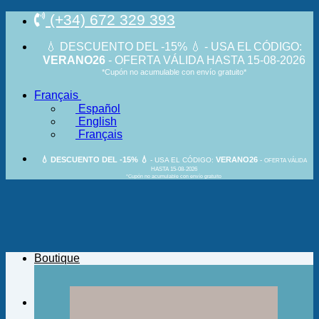
Passer
(+34) 672 329 393
au
contenu
💧 DESCUENTO DEL -15% 💧 - USA EL CÓDIGO:
VERANO26
- OFERTA VÁLIDA HASTA 15-08-2026
*Cupón no acumulable con envío gratuito*
Français
Español
English
Français
💧 DESCUENTO DEL -15% 💧
VERANO26
- USA EL CÓDIGO:
-
OFERTA VÁLIDA
HASTA 15-08-2026
*Cupón no acumulable con envío gratuito
Boutique