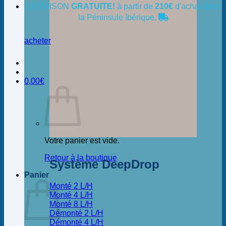
LIVRAISON
GRATUITE!
à partir de
210€
d'achat dans
la Péninsule Ibérique.
acheter
0,00
€
Votre panier est vide.
Retour à la boutique
Système DeepDrop
Panier
Monté 2 L/H
Monté 4 L/H
Monté 8 L/H
Démonté 2 L/H
Démonté 4 L/H