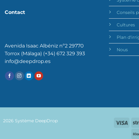
Contact
Conseils p
Cultures
Plan d'irr
Avenida Isaac Albéniz nº2 29770
Nous
Torrox (Málaga) (+34) 672 329 393
info@deepdrop.es
2026 Système DeepDrop
Visa