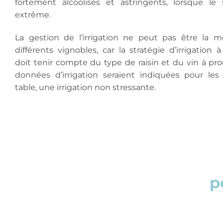
fortement alcoolisés et astringents, lorsque le 
extrême.
La gestion de l’irrigation ne peut pas être la
différents vignobles, car la stratégie d’irrigation 
doit tenir compte du type de raisin et du vin à pro
données d’irrigation seraient indiquées pour les 
table, une irrigation non stressante.
Demandez votre devis
p
Chez DeepDrop, nous nous adaptons à vos 
notre formulaire et en moins de 24 heures