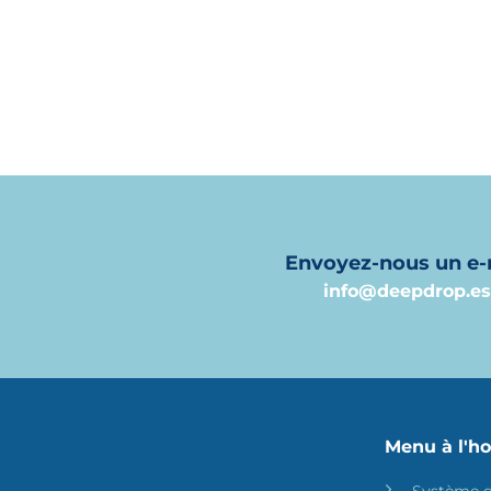
devis personnalisé, sans engagement. 
nous pouvons vous aider dès aujo
Envoyez-nous un e-
info@deepdrop.e
Menu à l'h
Système d