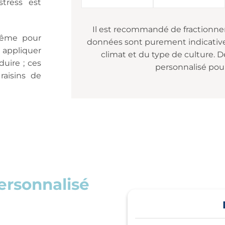
stress est
Il est recommandé de fractionner l
 même pour
données sont purement indicative
à appliquer
climat et du type de culture. D
duire ; ces
personnalisé pou
raisins de
ersonnalisé
besoins. Remplissez
, vous recevrez un