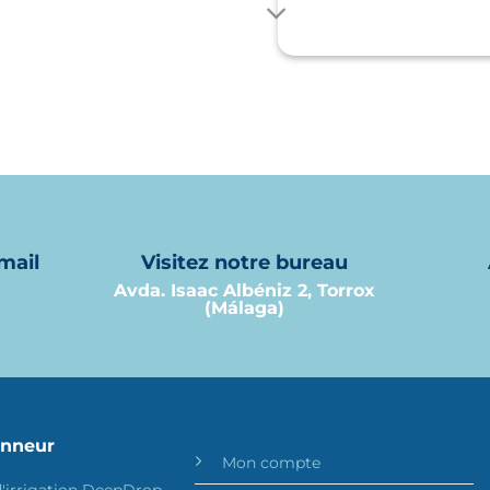
Découvrez comment
urd’hui !
mail
Visitez notre bureau
s
Avda. Isaac Albéniz 2, Torrox
(Málaga)
onneur
Mon compte
'irrigation DeepDrop