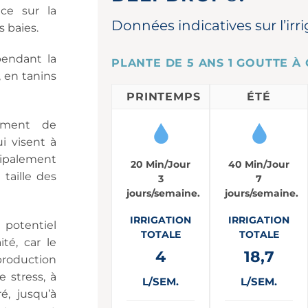
nce sur la
Données indicatives sur l’irr
 baies.
pendant la
PLANTE DE 5 ANS 1 GOUTTE À 
, en tanins
PRINTEMPS
ÉTÉ
pement de
ui visent à
cipalement
20 Min/Jour
40 Min/Jour
 taille des
3
7
jours/semaine.
jours/semaine.
IRRIGATION
IRRIGATION
 potentiel
TOTALE
TOTALE
té, car le
4
18,7
 production
e stress, à
L/SEM.
L/SEM.
é, jusqu’à