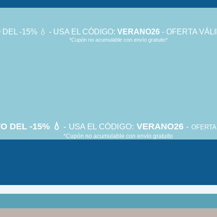
DEL -15% 💧 - USA EL CÓDIGO:
VERANO26
- OFERTA VÁLI
*Cupón no acumulable con envío gratuito*
O DEL -15% 💧
VERANO26
- USA EL CÓDIGO:
-
OFERTA 
*Cupón no acumulable con envío gratuito