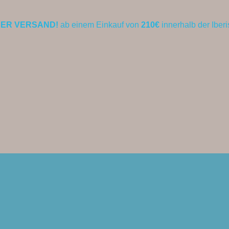
ER VERSAND!
ab einem Einkauf von
210€
innerhalb der Iber