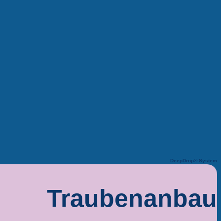
DeepDrop® System
Traubenanbau