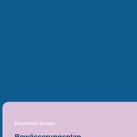
DeepDrop® System
Bewässerungsplan