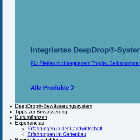
Integriertes DeepDrop®-Syste
Für Pfeifen mit integriertem Tropfer. Selbstkompe
Alle Produkte
DeepDrop®-Bewässerungssystem
Tipps zur Bewässerung
Kulturpflanzen
Experiencias
Erfahrungen in der Landwirtschaft
Erfahrungen im Gartenbau
Bewusstseinsbildung