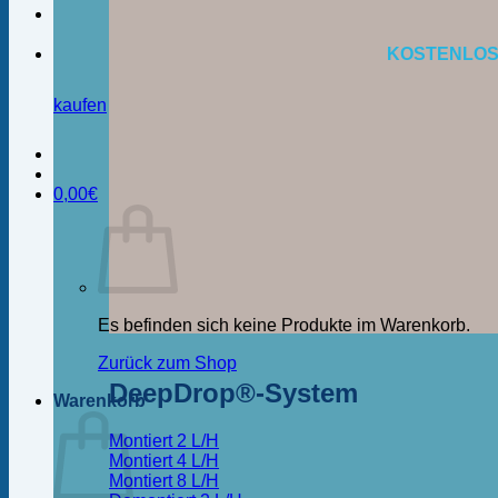
KOSTENLOS
kaufen
0,00
€
Es befinden sich keine Produkte im Warenkorb.
Zurück zum Shop
DeepDrop®-System
Warenkorb
Montiert 2 L/H
Montiert 4 L/H
Montiert 8 L/H