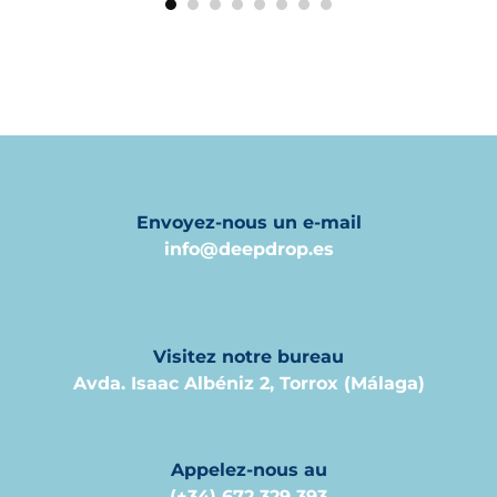
Envoyez-nous un e-mail
info@deepdrop.es
Visitez notre bureau
Avda. Isaac Albéniz 2, Torrox (Málaga)
Appelez-nous au
(+34) 672 329 393