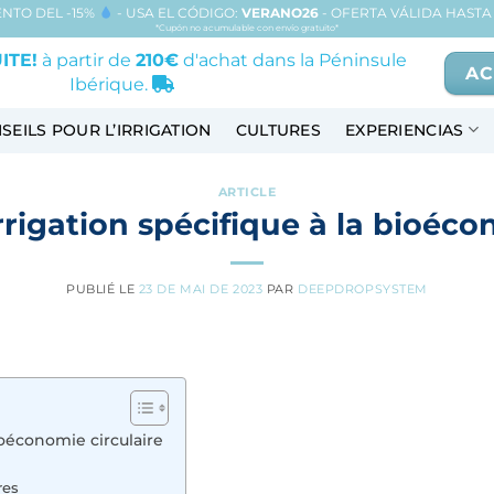
NTO DEL -15%
- USA EL CÓDIGO:
VERANO26
- OFERTA VÁLIDA HASTA 
*Cupón no acumulable con envío gratuito*
ITE!
à partir de
210€
d'achat dans la Péninsule
AC
Ibérique.
SEILS POUR L’IRRIGATION
CULTURES
EXPERIENCIAS
ARTICLE
rigation spécifique à la bioéco
PUBLIÉ LE
23 DE MAI DE 2023
PAR
DEEPDROPSYSTEM
ioéconomie circulaire
res