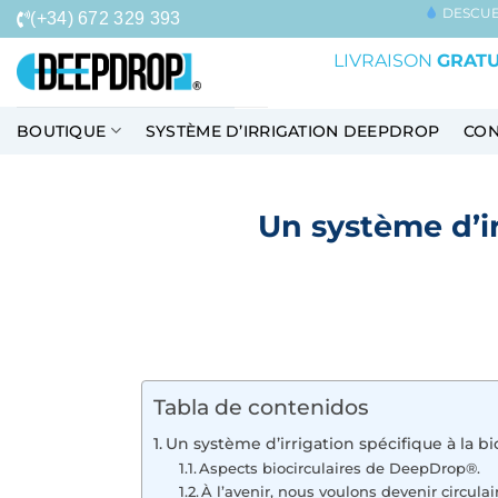
Passer
DESCUE
(+34) 672 329 393
au
LIVRAISON
GRATU
contenu
BOUTIQUE
SYSTÈME D’IRRIGATION DEEPDROP
CON
Un système d’ir
Tabla de contenidos
Un système d’irrigation spécifique à la b
Aspects biocirculaires de DeepDrop®.
À l’avenir, nous voulons devenir circulai