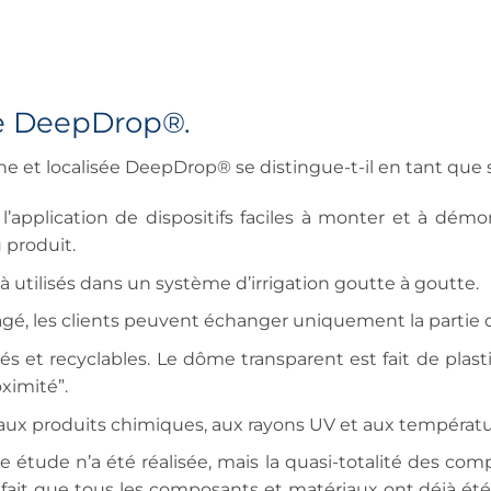
de DeepDrop®.
ine et localisée DeepDrop® se distingue-t-il en tant que
l’application de dispositifs faciles à monter et à démo
 produit.
à utilisés dans un système d’irrigation goutte à goutte.
é, les clients peuvent échanger uniquement la partie q
és et recyclables. Le dôme transparent est fait de plas
ximité”.
aux produits chimiques, aux rayons UV et aux températu
étude n’a été réalisée, mais la quasi-totalité des co
 fait que tous les composants et matériaux ont déjà été 