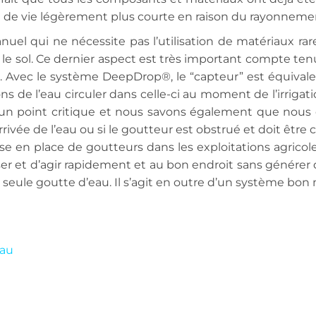
e de vie légèrement plus courte en raison du rayonnemen
uel qui ne nécessite pas l’utilisation de matériaux ra
ur le sol. Ce dernier aspect est très important compte t
és. Avec le système DeepDrop®, le “capteur” est équival
ns de l’eau circuler dans celle-ci au moment de l’irrigati
a un point critique et nous savons également que nous d
’arrivée de l’eau ou si le goutteur est obstrué et doit êt
ise en place de goutteurs dans les exploitations agri
liser et d’agir rapidement et au bon endroit sans génére
seule goutte d’eau. Il s’agit en outre d’un système bon
eau