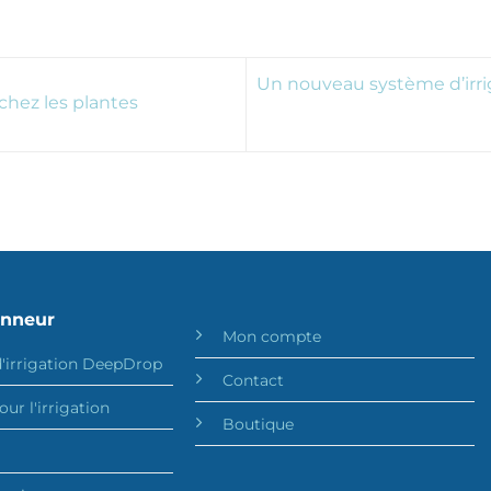
Un nouveau système d’irrig
chez les plantes
onneur
Mon compte
'irrigation DeepDrop
Contact
our l'irrigation
Boutique