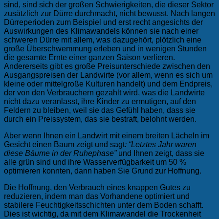
sind, sind sich der großen Schwierigkeiten, die dieser Sektor
zusätzlich zur Dürre durchmacht, nicht bewusst. Nach langen
Dürreperioden zum Beispiel und erst recht angesichts der
Auswirkungen des Klimawandels können sie nach einer
schweren Dürre mit allem, was dazugehört, plötzlich eine
große Überschwemmung erleben und in wenigen Stunden
die gesamte Ernte einer ganzen Saison verlieren.
Andererseits gibt es große Preisunterschiede zwischen den
Ausgangspreisen der Landwirte (vor allem, wenn es sich um
kleine oder mittelgroße Kulturen handelt) und dem Endpreis,
der von den Verbrauchern gezahlt wird, was die Landwirte
nicht dazu veranlasst, ihre Kinder zu ermutigen, auf den
Feldern zu bleiben, weil sie das Gefühl haben, dass sie
durch ein Preissystem, das sie bestraft, belohnt werden.
Aber wenn Ihnen ein Landwirt mit einem breiten Lächeln im
Gesicht einen Baum zeigt und sagt
: “Letztes Jahr waren
diese Bäume in der Ruhephase”
und Ihnen zeigt, dass sie
alle grün sind und ihre Wasserverfügbarkeit um 50 %
optimieren konnten, dann haben Sie Grund zur Hoffnung.
Die Hoffnung, den Verbrauch eines knappen Gutes zu
reduzieren, indem man das Vorhandene optimiert und
stabilere Feuchtigkeitsschichten unter dem Boden schafft.
Dies ist wichtig, da mit dem Klimawandel die Trockenheit