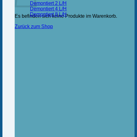
Demontiert 2 L/H
Demontiert 4 L/H
Demontiert 8 L/H
Es befinden sich keine Produkte im Warenkorb.
Zurück zum Shop