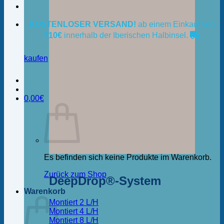
KOSTENLOSER VERSAND!
ab einem Einkauf von
210€
innerhalb der Iberischen Halbinsel.
kaufen
0,00
€
Es befinden sich keine Produkte im Warenkorb.
Zurück zum Shop
DeepDrop®-System
Warenkorb
Montiert 2 L/H
Montiert 4 L/H
Montiert 8 L/H