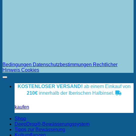
Bedingungen
Datenschutzbestimmungen
Rechtlicher
Hinweis
Cookies
KOSTENLOSER VERSAND!
ab einem Einkauf von
210€
innerhalb der Iberischen Halbinsel.
kaufen
Shop
DeepDrop®-Bewässerungssystem
Tipps zur Bewässerung
Kulturpflanzen