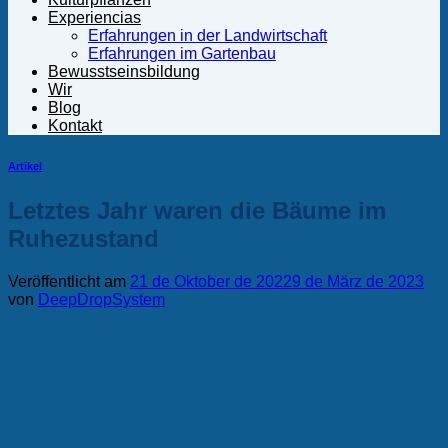
Experiencias
Erfahrungen in der Landwirtschaft
Erfahrungen im Gartenbau
Bewusstseinsbildung
Wir
Blog
Kontakt
Artikel
Letztes Jahr waren die Bäume im
Ruhezustand
Veröffentlicht am
21 de Oktober de 2022
9 de März de 2023
von
DeepDropSystem