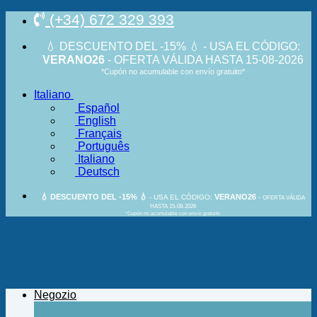
Salta
(+34) 672 329 393
ai
contenuti
💧 DESCUENTO DEL -15% 💧 - USA EL CÓDIGO:
VERANO26
- OFERTA VÁLIDA HASTA 15-08-2026
*Cupón no acumulable con envío gratuito*
Italiano
Español
English
Français
Português
Italiano
Deutsch
💧 DESCUENTO DEL -15% 💧
VERANO26
- USA EL CÓDIGO:
-
OFERTA VÁLIDA
HASTA 15-08-2026
*Cupón no acumulable con envío gratuito
Negozio