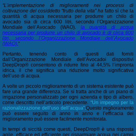
“L’implementazione di miglioramenti nei processi di
coltivazione del cosiddetto “frutto della vita” ha
fatto sì che la
quantità di acqua necessaria per produrre un chilo di
avocado sia di circa 600 litri, secondo l’Organizzazione
Mondiale dell’Avocado (WAO).
la quantità di acqua
necessaria per produrre un chilo di avocado è di circa 600
litri, secondo l’Organizzazione Mondiale dell’Avocado
(WAO).
“
Pertanto, tenendo conto di questi
dati forniti
dall’Organizzazione Mondiale dell’Avocado
i dispositivi
DeepDrop® consentono di ridurre fino al 44,5% l’impronta
idrica, il che significa una riduzione molto significativa
dell’uso di acqua.
A volte un piccolo miglioramento di un sistema esistente può
fare una grande differenza. Se si tratta anche di un piano di
irrigazione personalizzato per ogni azienda e tipo di albero,
come descritto nell’articolo precedente.
“
Un impegno per la
razionalizzazione dell’uso dell’acqua”.
Questo miglioramento
può essere seguito di anno in anno e l’efficacia del
miglioramento può essere facilmente monitorata.
In tempi di siccità come questi,
DeepDrop® è una risposta
agile, efficace ed efficiente per risparmiare acqua nei campi