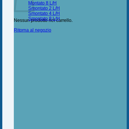
Montato 8 L/H
Smontato 2 L/H
Smontato 4 L/H
Smontato 8 L/H
Nessun prodotto nel carrello.
Ritorna al negozio