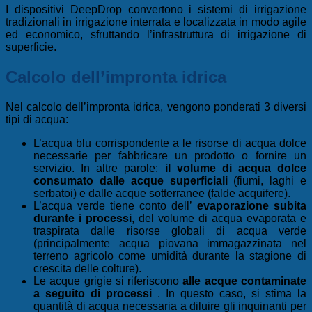
I dispositivi DeepDrop
convertono i sistemi di irrigazione
tradizionali in irrigazione interrata e localizzata in modo agile
ed economico, sfruttando l’infrastruttura di irrigazione di
superficie.
Calcolo dell’impronta idrica
Nel calcolo dell’impronta idrica, vengono ponderati 3 diversi
tipi di acqua:
L’acqua blu corrispondente a
le risorse di acqua dolce
necessarie per fabbricare un prodotto o fornire un
servizio. In altre parole:
il volume di acqua dolce
consumato dalle acque superficiali
(fiumi, laghi e
serbatoi) e dalle acque sotterranee (falde acquifere).
L’acqua verde tiene conto dell’
evaporazione subita
durante i processi
, del volume di acqua evaporata e
traspirata dalle risorse globali di acqua verde
(principalmente acqua piovana immagazzinata nel
terreno agricolo come umidità durante la stagione di
crescita delle colture).
Le acque grigie si riferiscono
alle acque contaminate
a seguito di processi
. In questo caso, si stima la
quantità di acqua necessaria a diluire gli inquinanti per