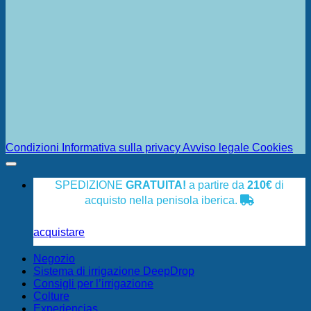
Condizioni
Informativa sulla privacy
Avviso legale
Cookies
SPEDIZIONE
GRATUITA!
a partire da
210€
di
acquisto nella penisola iberica.
acquistare
Negozio
Sistema di irrigazione DeepDrop
Consigli per l’irrigazione
Colture
Experiencias