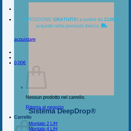
SPEDIZIONE
GRATUITA!
a partire da
210€
di
acquisto nella penisola iberica.
acquistare
0,00
€
Nessun prodotto nel carrello.
Ritorna al negozio
Sistema DeepDrop®
Carrello
Montato 2 L/H
Montato 4 L/H