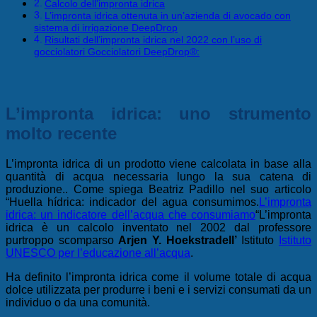
Calcolo dell’impronta idrica
L’impronta idrica ottenuta in un’azienda di avocado con
sistema di irrigazione DeepDrop
Risultati dell’impronta idrica nel 2022 con l’uso di
gocciolatori Gocciolatori DeepDrop®:
L’impronta idrica: uno strumento
molto recente
L’impronta idrica di un prodotto viene calcolata in base alla
quantità di acqua necessaria lungo la sua catena di
produzione.
.
Come spiega Beatriz Padillo nel suo articolo
“Huella hídrica: indicador del agua consumimos.
L’impronta
idrica: un indicatore dell’acqua che consumiamo
“L’impronta
idrica è un calcolo inventato nel 2002 dal professore
purtroppo scomparso
Arjen Y. Hoekstra
dell’
Istituto
Istituto
UNESCO per l’educazione all’acqua
.
Ha definito l’impronta idrica come il volume totale di acqua
dolce utilizzata per produrre i beni e i servizi consumati da un
individuo o da una comunità.