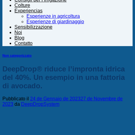
Colture
Experiencias
Esperienze in agricoltura
Esperienze di giardinaggio
Sensibilizzazione
Noi
Blog
Contatto
Non categorizzato
DeepDrop® riduce l’impronta idrica
del 40%. Un esempio in una fattoria
di avocado.
Pubblicato il
24 de Gennaio de 2023
27 de Novembre de
2023
da
DeepDropSystem