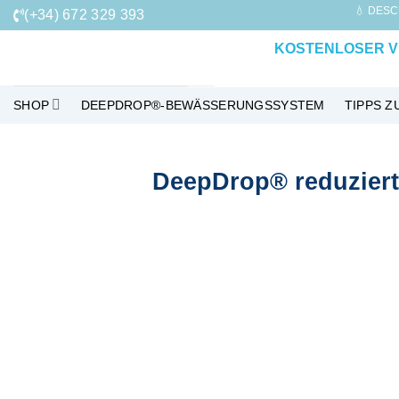
Zum
💧 DESC
(+34) 672 329 393
Inhalt
KOSTENLOSER V
springen
SHOP
DEEPDROP®-BEWÄSSERUNGSSYSTEM
TIPPS 
DeepDrop® reduziert