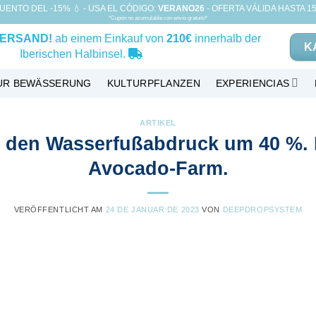
UENTO DEL -15% 💧 - USA EL CÓDIGO:
VERANO26
- OFERTA VÁLIDA HASTA 15
*Cupón no acumulable con envío gratuito*
ERSAND!
ab einem Einkauf von
210€
innerhalb der
K
Iberischen Halbinsel.
ZUR BEWÄSSERUNG
KULTURPFLANZEN
EXPERIENCIAS
ARTIKEL
 den Wasserfußabdruck um 40 %. Ei
Avocado-Farm.
VERÖFFENTLICHT AM
24 DE JANUAR DE 2023
VON
DEEPDROPSYSTEM