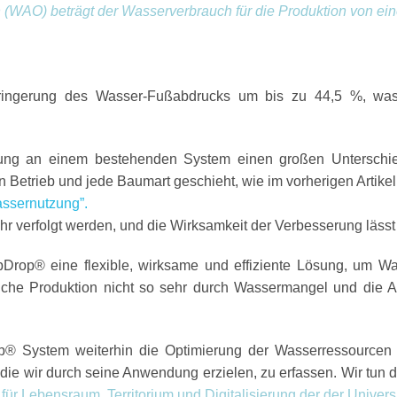
(WAO) beträgt der Wasserverbrauch für die Produktion von ein
ringerung des Wasser-Fußabdrucks um bis zu 44,5 %, was
ung an einem bestehenden System einen großen Untersch
n Betrieb und jede Baumart geschieht, wie im vorherigen Artike
assernutzung”.
r verfolgt werden, und die Wirksamkeit der Verbesserung lässt
pDrop® eine flexible, wirksame und effiziente Lösung, um W
ftliche Produktion nicht so sehr durch Wassermangel und di
 System weiterhin die Optimierung der Wasserressourcen d
die wir durch seine Anwendung erzielen, zu erfassen. Wir tun
ür Lebensraum, Territorium und Digitalisierung der
der Univers