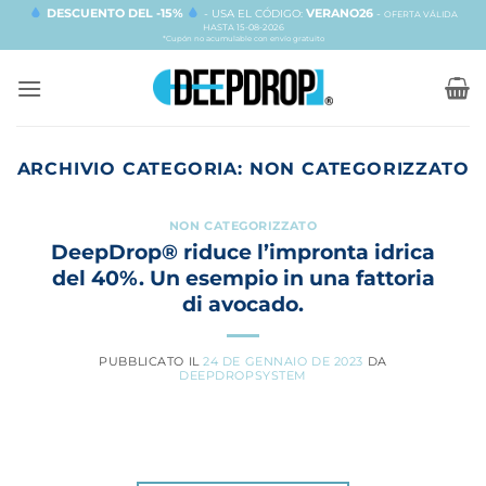
Salta
DESCUENTO DEL -15%
VERANO26
- USA EL CÓDIGO:
-
OFERTA VÁLIDA
HASTA 15-08-2026
ai
*Cupón no acumulable con envío gratuito
contenuti
ARCHIVIO CATEGORIA:
NON CATEGORIZZATO
NON CATEGORIZZATO
DeepDrop® riduce l’impronta idrica
del 40%. Un esempio in una fattoria
di avocado.
PUBBLICATO IL
24 DE GENNAIO DE 2023
DA
DEEPDROPSYSTEM