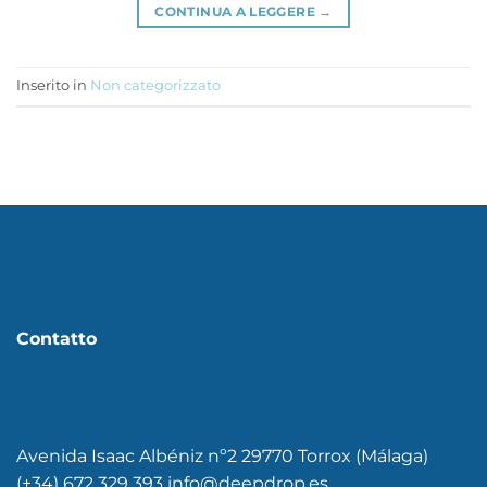
CONTINUA A LEGGERE
→
Inserito in
Non categorizzato
Contatto
Avenida Isaac Albéniz nº2 29770 Torrox (Málaga)
(+34) 672 329 393 info@deepdrop.es