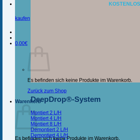
KOSTENLOS
kaufen
0,00
€
Es befinden sich keine Produkte im Warenkorb.
Zurück zum Shop
DeepDrop®-System
Warenkorb
Montiert 2 L/H
Montiert 4 L/H
Montiert 8 L/H
Demontiert 2 L/H
Demontiert 4 L/H
Es befinden sich keine Produkte im Warenkorb.