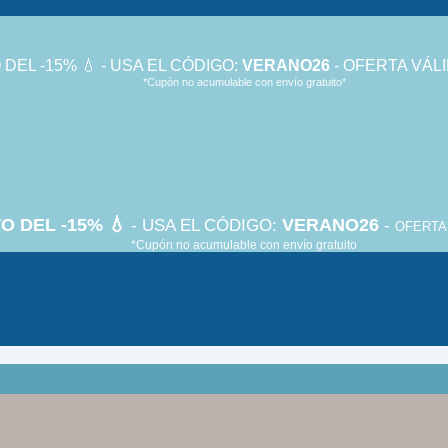
DEL -15% 💧 - USA EL CÓDIGO:
VERANO26
- OFERTA VÁLI
*Cupón no acumulable con envío gratuito*
O DEL -15% 💧
VERANO26
- USA EL CÓDIGO:
-
OFERTA 
*Cupón no acumulable con envío gratuito