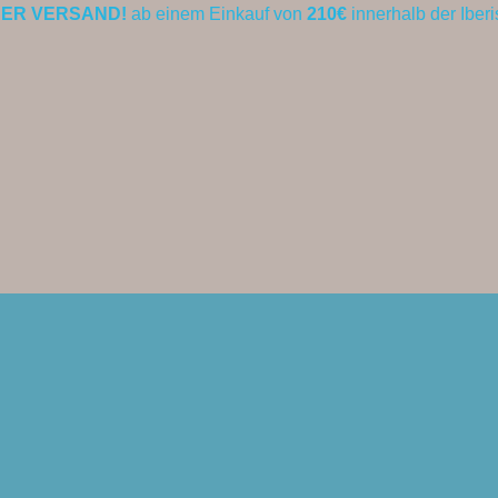
ER VERSAND!
ab einem Einkauf von
210€
innerhalb der Iber