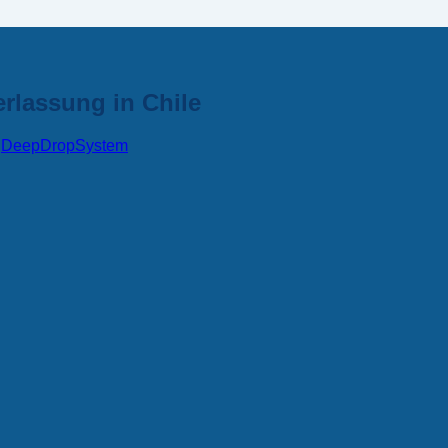
rlassung in Chile
n
DeepDropSystem