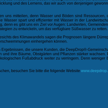
klung und des Lernens, das wir auch von denjenigen gewonnen
 uns mitteilen, denn Wasser und Böden sind Ressourcen, di
e Wasser spart und effizienter mit Wasser in der Landwirtsch
g, denn es gibt uns ein Ziel vor Augen: Landwirten, Gemeinden 
trategien zu entwickeln, um das verfügbare Süßwasser zu retten.
gesichts des Klimawandels sagen die Prognosen längere Dürrepe
 Überschwemmungen einhergehen können.
n Ergebnissen, die unsere Kunden, die DeepDrop®-Gemeinschaft
n und ihre Bäume, Obstgärten und Pflanzen stärker wachsen. D
ökologischen Fußabdruck weiter zu verringern. Denn weniger 
schen, besuchen Sie bitte die folgende Website
www.deepdrop.e