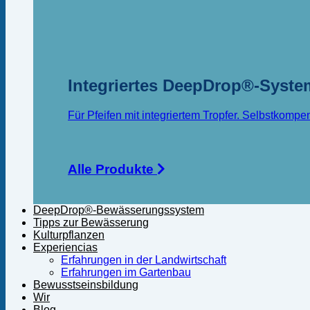
Integriertes DeepDrop®-Syste
Für Pfeifen mit integriertem Tropfer. Selbstkompe
Alle Produkte
DeepDrop®-Bewässerungssystem
Tipps zur Bewässerung
Kulturpflanzen
Experiencias
Erfahrungen in der Landwirtschaft
Erfahrungen im Gartenbau
Bewusstseinsbildung
Wir
Blog