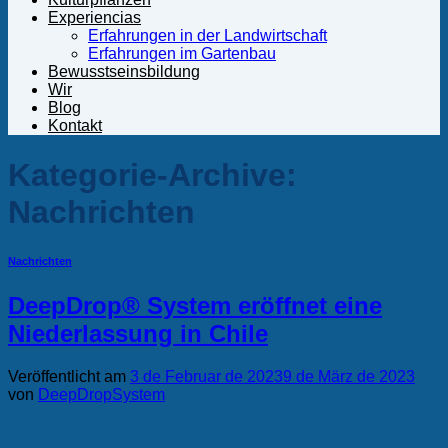
Experiencias
Erfahrungen in der Landwirtschaft
Erfahrungen im Gartenbau
Bewusstseinsbildung
Wir
Blog
Kontakt
Kategorie-Archive:
Nachrichten
Nachrichten
DeepDrop® System eröffnet eine
Niederlassung in Chile
Veröffentlicht am
3 de Februar de 2023
9 de März de 2023
von
DeepDropSystem