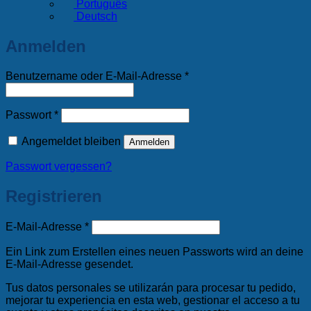
Português
Deutsch
Anmelden
Erforderlich
Benutzername oder E-Mail-Adresse
*
Erforderlich
Passwort
*
Angemeldet bleiben
Anmelden
Passwort vergessen?
Registrieren
Erforderlich
E-Mail-Adresse
*
Ein Link zum Erstellen eines neuen Passworts wird an deine
E-Mail-Adresse gesendet.
Tus datos personales se utilizarán para procesar tu pedido,
mejorar tu experiencia en esta web, gestionar el acceso a tu