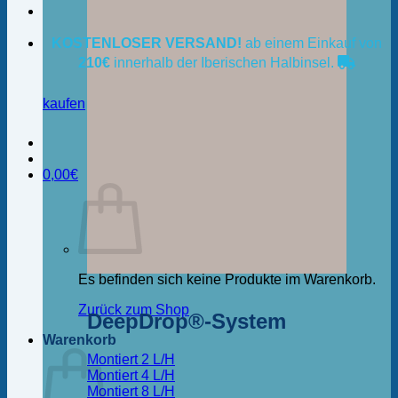
KOSTENLOSER VERSAND!
ab einem Einkauf von
210€
innerhalb der Iberischen Halbinsel.
kaufen
0,00
€
Es befinden sich keine Produkte im Warenkorb.
Zurück zum Shop
DeepDrop®-System
Warenkorb
Montiert 2 L/H
Montiert 4 L/H
Montiert 8 L/H