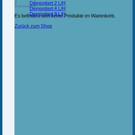
Demontiert 2 L/H
Demontiert 4 L/H
Demontiert 8 L/H
Es befinden sich keine Produkte im Warenkorb.
Zurück zum Shop