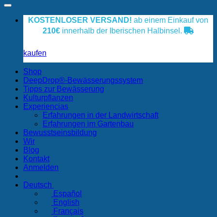
KOSTENLOSER VERSAND!
ab einem Einkauf von
210€
innerhalb der Iberischen Halbinsel.
kaufen
Shop
DeepDrop®-Bewässerungssystem
Tipps zur Bewässerung
Kulturpflanzen
Experiencias
Erfahrungen in der Landwirtschaft
Erfahrungen im Gartenbau
Bewusstseinsbildung
Wir
Blog
Kontakt
Anmelden
Deutsch
Español
English
Français