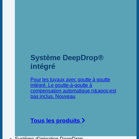
Système DeepDrop®
intégré
Pour les tuyaux avec goutte à goutte
intégré. Le goutte-à-goutte à
compensation automatique n&apos;est
pas inclus.
Tous les produits
Système d’irrigation DeepDrop