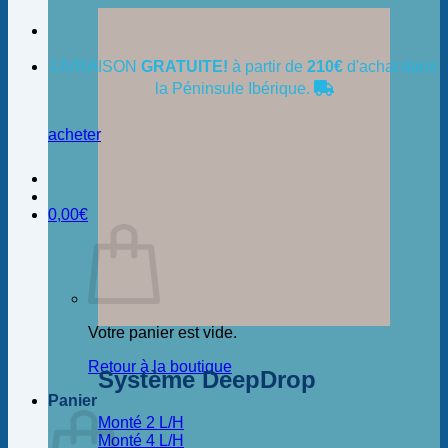
LIVRAISON
GRATUITE!
à partir de
210€
d'achat dans
la Péninsule Ibérique.
acheter
0,00
€
Votre panier est vide.
Retour à la boutique
Système DeepDrop
Panier
Monté 2 L/H
Monté 4 L/H