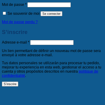
Obligatoire
Mot de passe
*
Se souvenir de moi
Se connecter
Mot de passe perdu ?
S’inscrire
Obligatoire
Adresse e-mail
*
Un lien permettant de définir un nouveau mot de passe sera
envoyé à votre adresse e-mail.
Tus datos personales se utilizarán para procesar tu pedido,
mejorar tu experiencia en esta web, gestionar el acceso a tu
cuenta y otros propósitos descritos en nuestra
politique de
confidentialité
.
S’inscrire