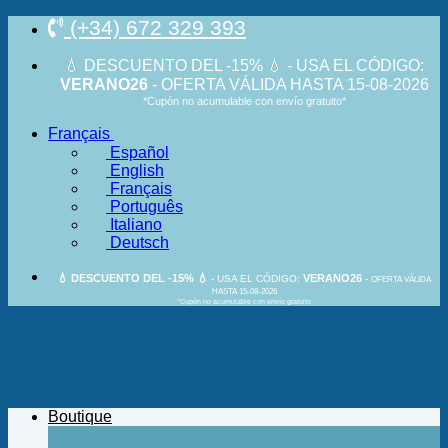
Passer
(+34) 672 329 393
au
contenu
💧 DESCUENTO DEL -15% 💧 - USA EL CÓDIGO:
VERANO26
- OFERTA VÁLIDA HASTA 15-08-2026
*Cupón no acumulable con envío gratuito*
Français
Español
English
Français
Português
Italiano
Deutsch
💧 DESCUENTO DEL -15% 💧
VERANO26
- USA EL CÓDIGO:
-
OFERTA VÁLIDA
HASTA 15-08-2026
*Cupón no acumulable con envío gratuito
Boutique