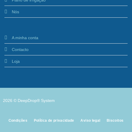
Nós
A minha conta
Contacto
Loja
2026 © DeepDrop® System
Condições
Política de privacidade
Aviso legal
Biscoitos