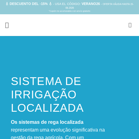
Skip
💧 DESCUENTO DEL -15% 💧
VERANO26
- USA EL CÓDIGO:
-
OFERTA VÁLIDA HASTA 15-
08-2026
to
*Cupón no acumulable con envío gratuito
content
SISTEMA DE
IRRIGAÇÃO
LOCALIZADA
Os sistemas de rega localizada
representam uma evolução significativa na
gestão da rega agrícola. Com um