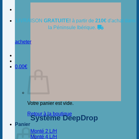
LIVRAISON
GRATUITE!
à partir de
210€
d'achat dans
la Péninsule Ibérique.
acheter
0,00
€
Votre panier est vide.
Retour à la boutique
Système DeepDrop
Panier
Monté 2 L/H
Monté 4 L/H