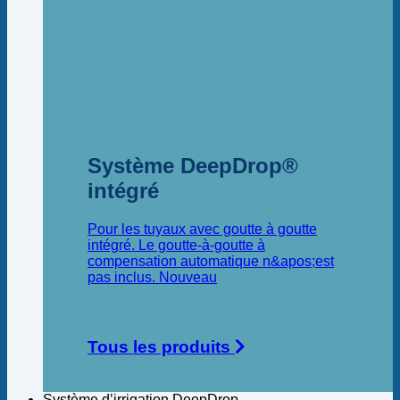
Système DeepDrop®
intégré
Pour les tuyaux avec goutte à goutte
intégré. Le goutte-à-goutte à
compensation automatique n&apos;est
pas inclus.
Tous les produits
Système d’irrigation DeepDrop