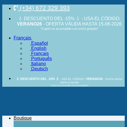
Passer
(+34) 672 329 393
au
contenu
💧 DESCUENTO DEL -15% 💧 - USA EL CÓDIGO:
VERANO26
- OFERTA VÁLIDA HASTA 15-08-2026
*Cupón no acumulable con envío gratuito*
Français
Español
English
Français
Português
Italiano
Deutsch
💧 DESCUENTO DEL -15% 💧
VERANO26
- USA EL CÓDIGO:
-
OFERTA VÁLIDA
HASTA 15-08-2026
*Cupón no acumulable con envío gratuito
Boutique