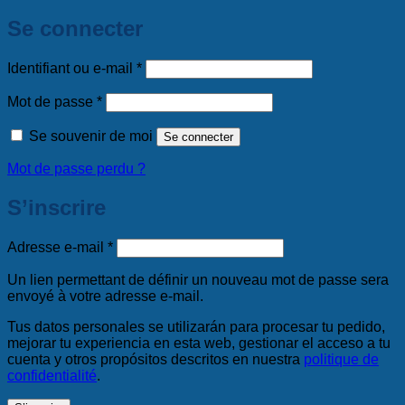
Se connecter
Obligatoire
Identifiant ou e-mail
*
Obligatoire
Mot de passe
*
Se souvenir de moi
Se connecter
Mot de passe perdu ?
S’inscrire
Obligatoire
Adresse e-mail
*
Un lien permettant de définir un nouveau mot de passe sera
envoyé à votre adresse e-mail.
Tus datos personales se utilizarán para procesar tu pedido,
mejorar tu experiencia en esta web, gestionar el acceso a tu
cuenta y otros propósitos descritos en nuestra
politique de
confidentialité
.