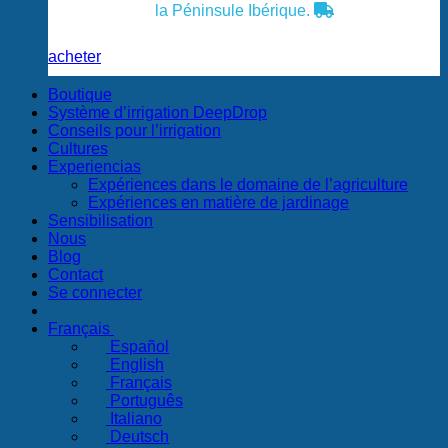
la Péninsule Ibérique.
acheter
Boutique
Système d’irrigation DeepDrop
Conseils pour l’irrigation
Cultures
Experiencias
Expériences dans le domaine de l’agriculture
Expériences en matière de jardinage
Sensibilisation
Nous
Blog
Contact
Se connecter
Français
Español
English
Français
Português
Italiano
Deutsch