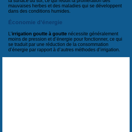
la surface du sol, ce qui réduit la prolifération des
mauvaises herbes et des maladies qui se développent
dans des conditions humides.
Économie d’énergie
L’
irrigation goutte à goutte
nécessite généralement
moins de pression et d’énergie pour fonctionner, ce qui
se traduit par une réduction de la consommation
d’énergie par rapport à d’autres méthodes d’irrigation.