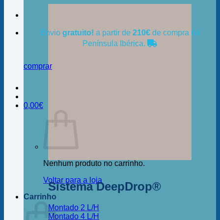
Envio
gratuito!
a partir de
210€
de compra na
Península Ibérica.
comprar
0,00
€
Nenhum produto no carrinho.
Voltar para a loja
Sistema DeepDrop®
Carrinho
Montado 2 L/H
Montado 4 L/H