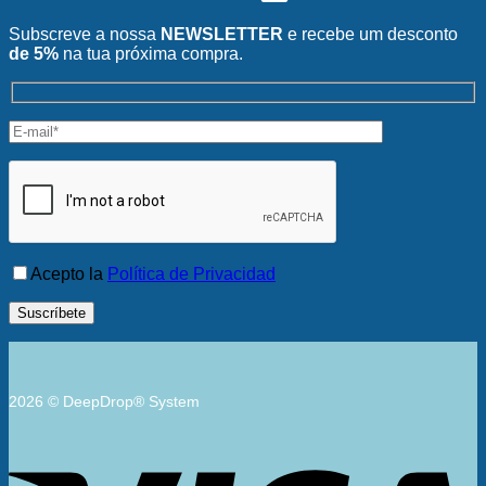
Subscreve a nossa
NEWSLETTER
e recebe um desconto
de 5%
na tua próxima compra.
Acepto la
Política de Privacidad
2026 © DeepDrop® System
V