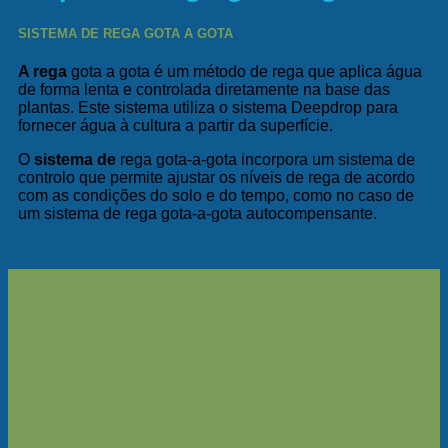
SISTEMA DE REGA GOTA A GOTA
A rega
gota a gota é um método de rega que aplica água
de forma lenta e controlada diretamente na base das
plantas. Este sistema utiliza o sistema Deepdrop para
fornecer água à cultura a partir da superfície.
O
sistema de
rega gota-a-gota incorpora um sistema de
controlo que permite ajustar os níveis de rega de acordo
com as condições do solo e do tempo, como no caso de
um
sistema de rega gota-a-gota autocompensante
.