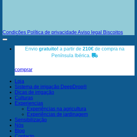
Condições
Política de privacidade
Aviso legal
Biscoitos
Envio
gratuito!
a partir de
210€
de compra na
Península Ibérica.
comprar
Loja
Sistema de irrigação DeepDrop®
Dicas de irrigação
Culturas
Experiencias
Experiências na agricultura
Experiências de jardinagem
Sensibilização
Nós
Blog
Contacto