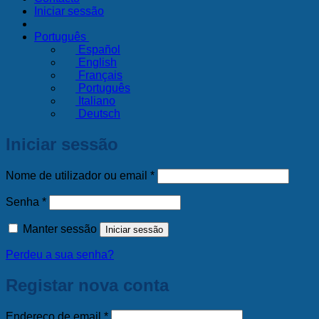
Iniciar sessão
Português
Español
English
Français
Português
Italiano
Deutsch
Iniciar sessão
Obrigatório
Nome de utilizador ou email
*
Obrigatório
Senha
*
Manter sessão
Iniciar sessão
Perdeu a sua senha?
Registar nova conta
Obrigatório
Endereço de email
*