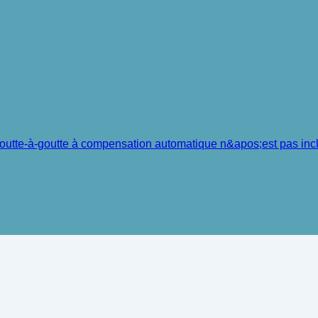
 goutte-à-goutte à compensation automatique n&apos;est pas inc