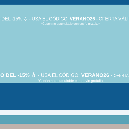
DEL -15% 💧 - USA EL CÓDIGO:
VERANO26
- OFERTA VÁLI
*Cupón no acumulable con envío gratuito*
O DEL -15% 💧
VERANO26
- USA EL CÓDIGO:
-
OFERTA 
*Cupón no acumulable con envío gratuito