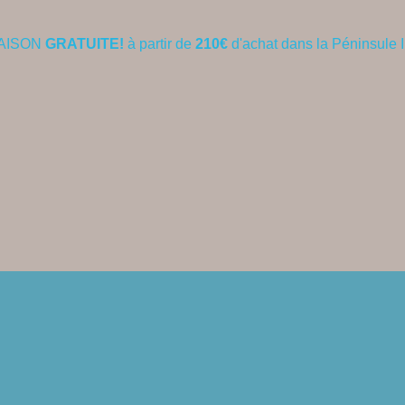
AISON
GRATUITE!
à partir de
210€
d'achat dans la Péninsule 