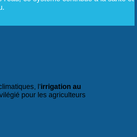
u.
limatiques, l’
irrigation au
ilégié pour les agriculteurs