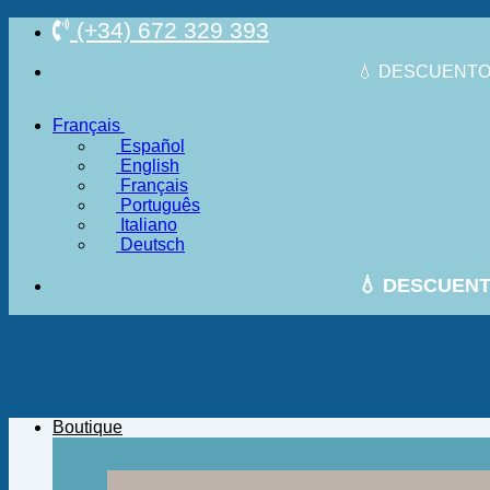
Passer
(+34) 672 329 393
au
contenu
💧 DESCUENTO 
Français
Español
English
Français
Português
Italiano
Deutsch
💧 DESCUENT
Boutique