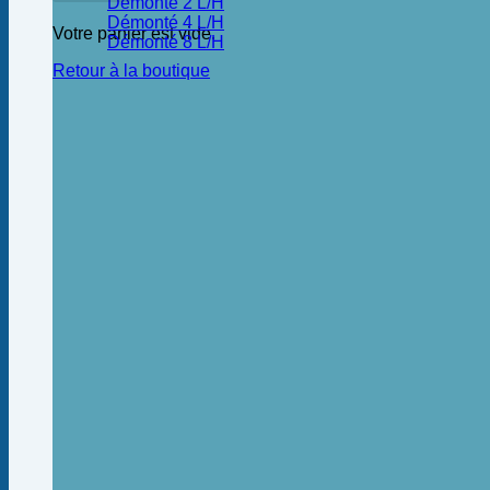
Démonté 2 L/H
Démonté 4 L/H
Votre panier est vide.
Démonté 8 L/H
Retour à la boutique