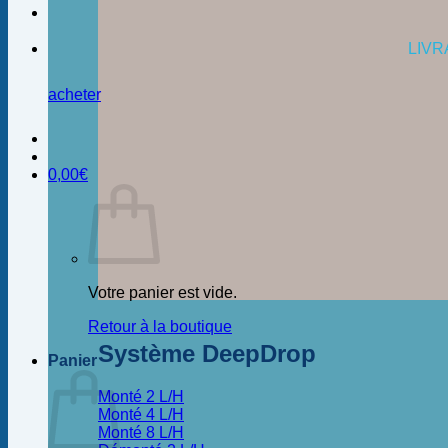
LIVR
acheter
0,00
€
Votre panier est vide.
Retour à la boutique
Système DeepDrop
Panier
Monté 2 L/H
Monté 4 L/H
Monté 8 L/H