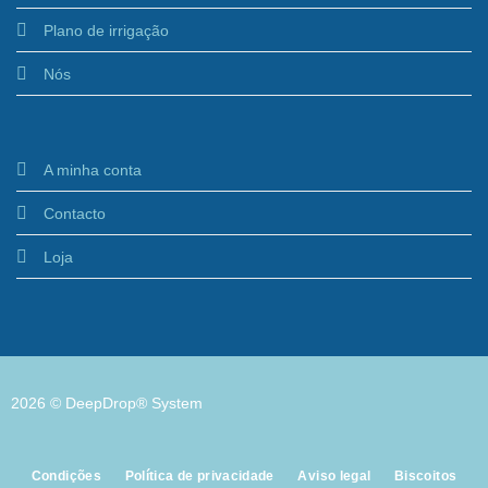
Plano de irrigação
Nós
A minha conta
Contacto
Loja
2026 © DeepDrop® System
Condições
Política de privacidade
Aviso legal
Biscoitos