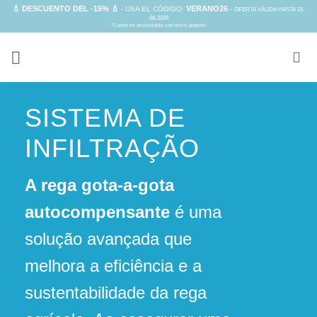
Skip
💧 DESCUENTO DEL -15% 💧
VERANO26
- USA EL CÓDIGO:
-
OFERTA VÁLIDA HASTA 15-
08-2026
to
*Cupón no acumulable con envío gratuito
content
SISTEMA DE
INFILTRAÇÃO
A rega gota-a-gota
autocompensante
é uma
solução avançada que
melhora a eficiência e a
sustentabilidade da rega