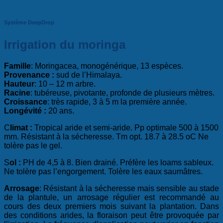
Système DeepDrop
Irrigation du moringa
Famille
: Moringacea, monogénérique, 13 espèces.
Provenance :
sud de l’Himalaya.
Hauteur
: 10 – 12 m arbre.
Racine
: tubéreuse, pivotante, profonde de plusieurs mètres.
Croissance
: très rapide, 3 à 5 m la première année.
Longévité :
20 ans.
C
limat :
Tropical aride et semi-aride. Pp optimale 500 à 1500
mm. Résistant à la sécheresse. Tm opt. 18.7 à 28.5 oC Ne
tolère pas le gel.
S
ol :
PH de 4,5 à 8. Bien drainé. Préfère les loams sableux.
Ne tolère pas l’engorgement. Tolère les eaux saumâtres.
Arrosage
: Résistant à la sécheresse mais sensible au stade
de la plantule, un arrosage régulier est recommandé au
cours des deux premiers mois suivant la plantation. Dans
des conditions arides, la floraison peut être provoquée par