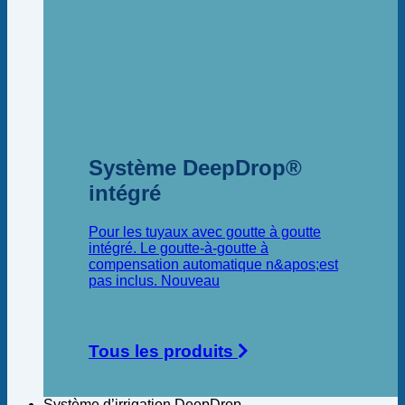
Système DeepDrop®
intégré
Pour les tuyaux avec goutte à goutte
intégré. Le goutte-à-goutte à
compensation automatique n&apos;est
pas inclus.
Tous les produits
Système d’irrigation DeepDrop