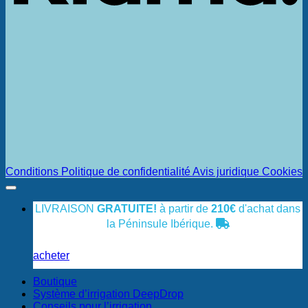
Conditions
Politique de confidentialité
Avis juridique
Cookies
LIVRAISON
GRATUITE!
à partir de
210€
d'achat dans
la Péninsule Ibérique.
acheter
Boutique
Système d’irrigation DeepDrop
Conseils pour l’irrigation