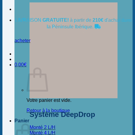
LIVRAISON
GRATUITE!
à partir de
210€
d'achat dans
la Péninsule Ibérique.
acheter
0,00
€
Votre panier est vide.
Retour à la boutique
Système DeepDrop
Panier
Monté 2 L/H
Monté 4 L/H