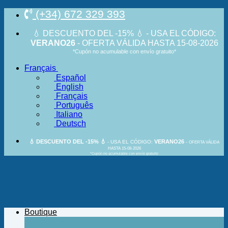
Passer
(+34) 672 329 393
au
contenu
💧 DESCUENTO DEL -15% 💧 - USA EL CÓDIGO:
VERANO26
- OFERTA VÁLIDA HASTA 15-08-2026
*Cupón no acumulable con envío gratuito*
Français
Español
English
Français
Português
Italiano
Deutsch
💧 DESCUENTO DEL -15% 💧
VERANO26
- USA EL CÓDIGO:
-
OFERTA VÁLIDA
HASTA 15-08-2026
*Cupón no acumulable con envío gratuito
Boutique