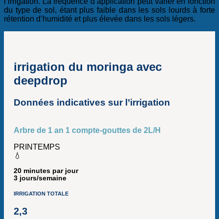
l’irrigation. La fréquence d’application peut varier en fonction
du type de sol, étant plus faible dans les sols lourds à forte
rétention d’humidité et plus élevée dans les sols légers.
irrigation du moringa avec
deepdrop
Données indicatives sur l’irrigation
Arbre de 1 an 1 compte-gouttes de 2L/H
PRINTEMPS
💧
20 minutes par jour
3 jours/semaine
IRRIGATION TOTALE
2,3