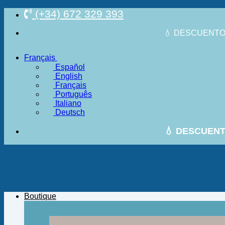
Passer
(+34) 672 329 393
au
contenu
💧 DESCUENTO 
Français
Español
English
Français
Português
Italiano
Deutsch
💧 DESCUENT
Boutique