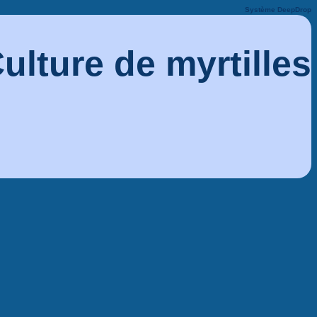
Système DeepDrop
ulture de myrtilles