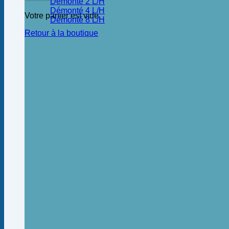
Démonté 2 L/H
Démonté 4 L/H
Votre panier est vide.
Démonté 8 L/H
Retour à la boutique