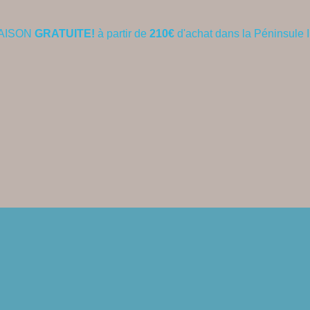
AISON
GRATUITE!
à partir de
210€
d'achat dans la Péninsule 