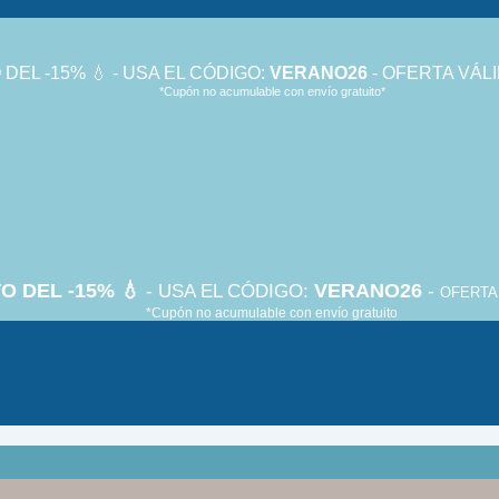
DEL -15% 💧 - USA EL CÓDIGO:
VERANO26
- OFERTA VÁLI
*Cupón no acumulable con envío gratuito*
O DEL -15% 💧
VERANO26
- USA EL CÓDIGO:
-
OFERTA 
*Cupón no acumulable con envío gratuito