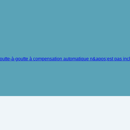
 goutte-à-goutte à compensation automatique n&apos;est pas inc