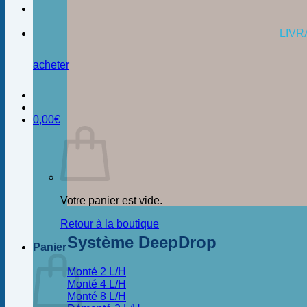
LIVR
acheter
0,00
€
Votre panier est vide.
Retour à la boutique
Système DeepDrop
Panier
Monté 2 L/H
Monté 4 L/H
Monté 8 L/H