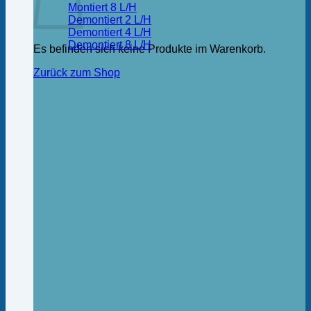
Montiert 8 L/H
Demontiert 2 L/H
Demontiert 4 L/H
Demontiert 8 L/H
Es befinden sich keine Produkte im Warenkorb.
Zurück zum Shop