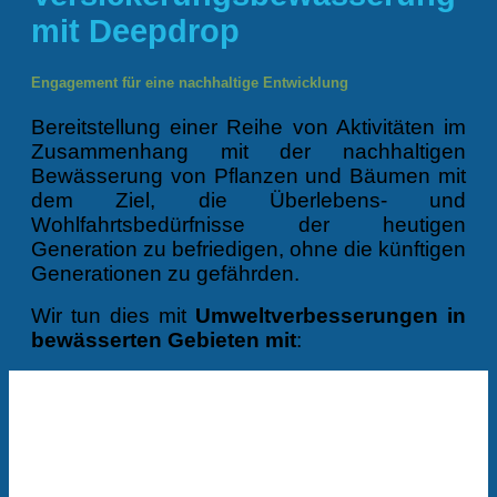
mit Deepdrop
Engagement für eine nachhaltige Entwicklung
Bereitstellung einer Reihe von Aktivitäten im
Zusammenhang mit der nachhaltigen
Bewässerung von Pflanzen und Bäumen mit
dem Ziel, die Überlebens- und
Wohlfahrtsbedürfnisse der heutigen
Generation zu befriedigen, ohne die künftigen
Generationen zu gefährden.
Wir tun dies mit
Umweltverbesserungen in
bewässerten Gebieten mit
: