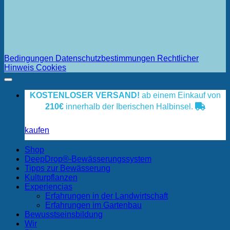
Bedingungen
Datenschutzbestimmungen
Rechtlicher
Hinweis
Cookies
KOSTENLOSER VERSAND!
ab einem Einkauf von
210€
innerhalb der Iberischen Halbinsel.
kaufen
Shop
DeepDrop®-Bewässerungssystem
Tipps zur Bewässerung
Kulturpflanzen
Experiencias
Erfahrungen in der Landwirtschaft
Erfahrungen im Gartenbau
Bewusstseinsbildung
Wir